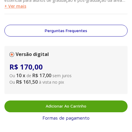
essencial para alunos de graduação e pós-graduação da área
da saúde, e este livro apresenta discussões sucintas sobre a
+ Ver mais
prática epidemiológica, facilitando o estudo da matéria e
contribuindo para a melhor formação dos profissionais da
saúde.
Perguntas Frequentes
Versão digital
R$
170
,
00
10
x
R$ 17,00
Ou
de
sem juros
R$ 161,50
Ou
à vista no pix
Adicionar Ao Carrinho
Formas de pagamento