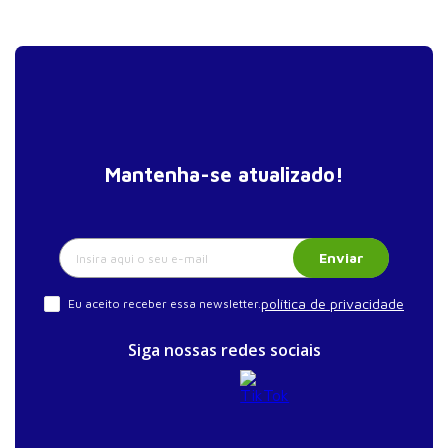
boa ciência e a boa prática clínica
26. Covid-19: origem, disseminação, formas de
controle e mitigação
Mantenha-se atualizado!
Enviar
política de privacidade
Eu aceito receber essa newsletter.
Siga nossas redes sociais