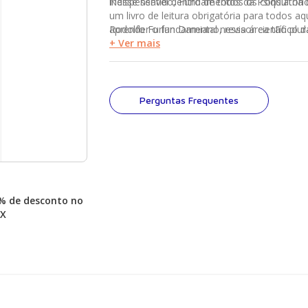
indispensável dentro de todos os consultóri
Nesse sentido, Fundamentos da Psiquiatria d
um livro de leitura obrigatória para todos 
aprender o fundamental nessa área tão plura
Rodolfo Furlan Damiano, revisor científico da
psiquiatria do século XXI.”
+ Ver mais
Perguntas Frequentes
% de desconto no
IX