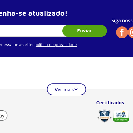
nha-se atualizado!
Siga noss
Enviar
r essa newsletter.
política de privacidade
Certificados
Institucional
Ajuda
Quem somos
Minha conta
Publique seu livro
Meus pedidos