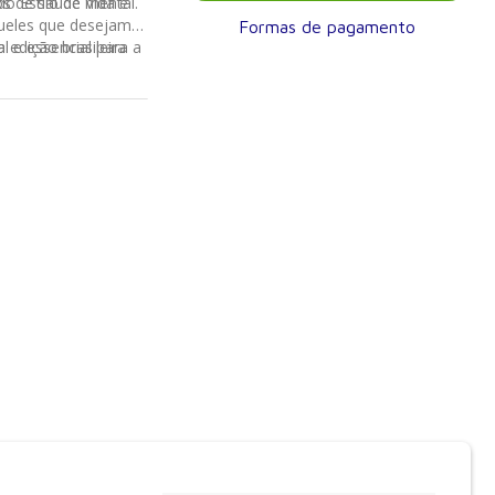
os de saúde mental.
o Estilo de Vida é
aqueles que desejam
Formas de pagamento
l e essencial para a
 edição brasileira