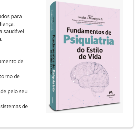
ados para
fiança,
a saudável
.
tamento de
storno de
ade pelo seu
 sistemas de