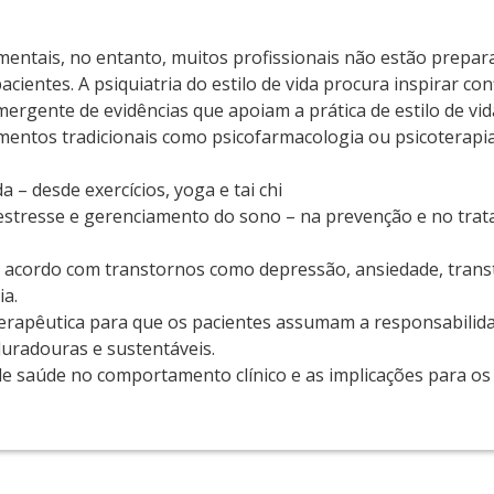
entais, no entanto, muitos profissionais não estão prepar
cientes. A psiquiatria do estilo de vida procura inspirar con
rgente de evidências que apoiam a prática de estilo de vid
entos tradicionais como psicofarmacologia ou psicoterapia
a – desde exercícios, yoga e tai chi
o estresse e gerenciamento do sono – na prevenção e no tra
 de acordo com transtornos como depressão, ansiedade, tran
ia.
terapêutica para que os pacientes assumam a responsabilid
duradouras e sustentáveis.
l de saúde no comportamento clínico e as implicações para os