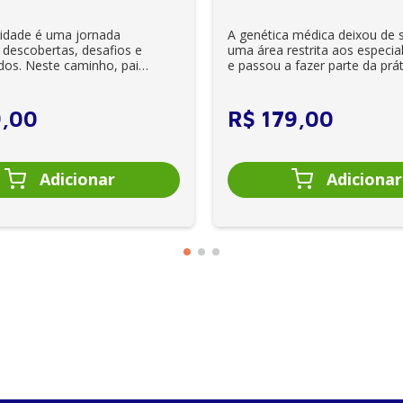
os psiquiátricos
lidade é uma jornada
A genética médica deixou de 
 do cérebro e saúde mental satisfatórios
 descobertas, desafios e
uma área restrita aos especial
dos. Neste caminho, pais
e passou a fazer parte da prát
ometabólica em pessoas com transtornos psiquiátricos
es se veem ...
clínica diária. Es...
9
,
00
R$
179
,
00
tais na prática clínica
or da saúde
ial transformador da psiquiatria do estilo de vida
 de vida para os sistemas de saúde e para a saúde da popula