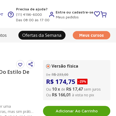
Precisa de ajuda?
Entre ou cadastre-se
PT
(11) 4196-6000
Meus pedidos
Das 08:00 às 17:00
tos
Ofertas da Semana
Meus cursos
Versão física
o Estilo De
R$
233
,
00
De
R$
174
,
75
-
25%
10
x
R$ 17,47
Ou
de
sem juros
R$ 166,01
Ou
à vista no pix
ser uma
Adicionar Ao Carrinho
tras, mas sim prática