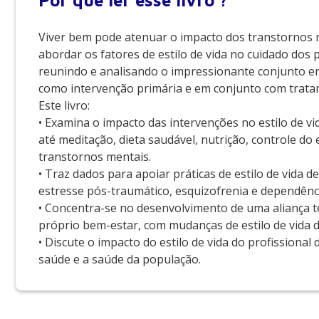
Por que
ler esse livro ?
Viver bem pode atenuar o impacto dos transtornos m
abordar os fatores de estilo de vida no cuidado dos pa
reunindo e analisando o impressionante conjunto eme
como intervenção primária e em conjunto com tratam
Este livro:
• Examina o impacto das intervenções no estilo de vid
até meditação, dieta saudável, nutrição, controle d
transtornos mentais.
• Traz dados para apoiar práticas de estilo de vida
estresse pós-traumático, esquizofrenia e dependênc
• Concentra-se no desenvolvimento de uma aliança 
próprio bem-estar, com mudanças de estilo de vida 
• Discute o impacto do estilo de vida do profissiona
saúde e a saúde da população.