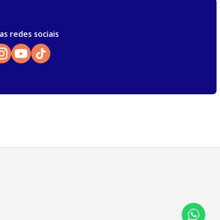
as redes sociais
Atendimento
Para dúvidas, sugestões e reclamações
selecione a categoria abaixo:
Cursos