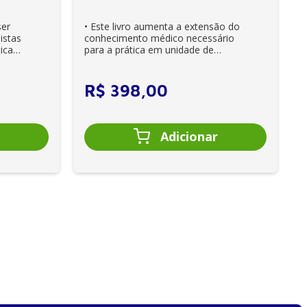
ser
• Este livro aumenta a extensão do
istas
conhecimento médico necessário
ica
para a prática em unidade de
cuidados intensivos. • Es...
R$
398
,
00
ção