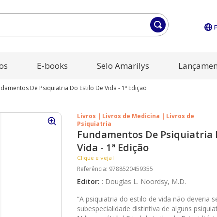
os
E-books
Selo Amarilys
Lançamen
damentos De Psiquiatria Do Estilo De Vida - 1ª Edição
Livros | Livros de Medicina | Livros de
Psiquiatria
Fundamentos De Psiquiatria D
Vida - 1ª Edição
Clique e veja!
Referência
:
9788520459355
Editor
:
:
Douglas L. Noordsy, M.D.
“A psiquiatria do estilo de vida não deveria 
subespecialidade distintiva de alguns psiquia