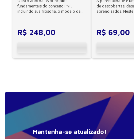
O livro aborda os princípios
A parentalidade é uma 
Não é permitida a impressão dos e-books;
fundamentais do conceito PNF,
de descobertas, desafi
•
incluindo sua filosofia, o modelo da
aprendizados. Neste ca
Os e-books adquiridos no site da Editora Manole
CIF, aprendizagem motora...
cuidadores se veem ...
não são compatíveis com os aplicativos e
dispositivos Kindle, Nook, Kobo e Lev;
R$
248
,
00
R$
69
,
00
Mantenha-se atualizado!