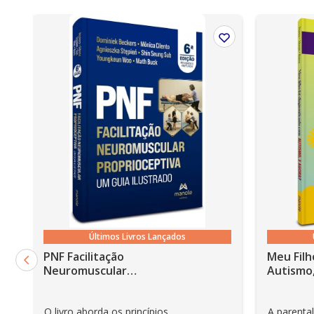
Observações importantes
• Em sistemas Linux e Windows Phone, seus e-books pod
Não é permitida a impressão dos e-books;
•
Os e-books adquiridos no site da Editora Manole não 
Últimos Livros Lançados
PNF Facilitação
Meu Filh
Neuromuscular
Autismo,
Proprioceptiva: Um guia
ilustrado - 6ª Edição
O livro aborda os princípios
A parenta