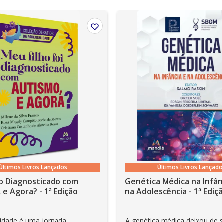
em ser acessados on-line; •
são compatíveis com os aplicativos e dispositivos Kindle
Últimos Livros Lançados
Últimos Livros Lançad
o Diagnosticado com
Genética Médica na Infân
 e Agora? - 1ª Edição
na Adolescência - 1ª Ediç
lidade é uma jornada
A genética médica deixou de 