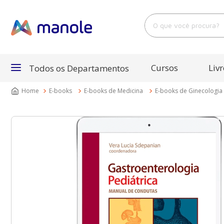
O que você procura?
Cursos
Livr
Todos os Departamentos
E-books
E-books de Medicina
E-books de Ginecologia 
Departamentos
Cursos
Livros
E-Books