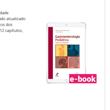
idade
údo atualizado
tos dos
12 capítulos,
: