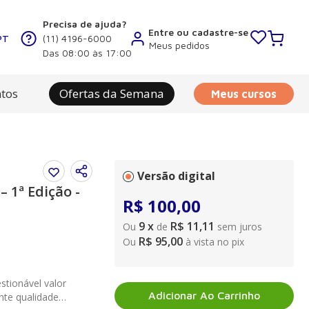
Precisa de ajuda?
Entre ou cadastre-se
PT
(11) 4196-6000
Meus pedidos
Das 08:00 às 17:00
tos
Ofertas da Semana
Meus cursos
Versão digital
– 1ª Edição -
R$
100
,
00
9
x
R$ 11,11
Ou
de
sem juros
R$ 95,00
Ou
à vista no pix
stionável valor
Adicionar Ao Carrinho
ente qualidade