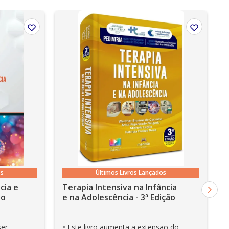
, Nook, Kobo e Lev;
os
Últimos Livros Lançados
cia e
Terapia Intensiva na Infância
ão
e na Adolescência - 3ª Edição
ser
• Este livro aumenta a extensão do