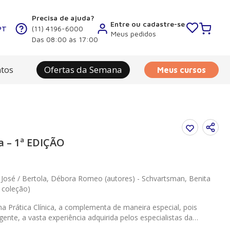
Precisa de ajuda?
Entre ou cadastre-se
PT
(11) 4196-6000
Meus pedidos
Das 08:00 às 17:00
tos
Ofertas da Semana
Meus cursos
a – 1ª EDIÇÃO
a José / Bertola, Débora Romeo (autores) - Schvartsman, Benita
a coleção)
na Prática Clínica, a complementa de maneira especial, pois
ente, a vasta experiência adquirida pelos especialistas da
a do HC-FMUSP. Com uma linguagem clara, procura desmistificar a