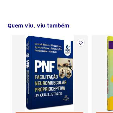
Altura
23 cm
Profundidade (lombada)
3 cm
Número de páginas
640
Quem viu, viu também
Encadernação
Flexível
Ano de publicação
2010
Coleção
coleção Pediatria do Insti
Edição
1