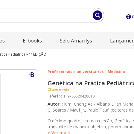
os
E-books
Selo Amarilys
Lançamen
ática Pediátrica – 1ª EDIÇÃO
Profissionais e universitários | Medicina
Genética na Prática Pediátric
Clique e veja!
Referência
:
9788520428610
Autor
:
:
Kim, Chong Ae / Albano Lilian Mari
G. Soares / Mauf Jr., Paulo Taufi (editores d
O décimo quarto livro da coleção, Genética 
transmite de maneira objetiva, porém abrang
unidade de genética do Instituto da Crianç
+ Ver mais