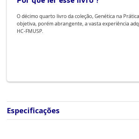
Por que
ler esse livro ?
O décimo quarto livro da coleção, Genética na Prátic
objetiva, porém abrangente, a vasta experiência adqu
HC-FMUSP.
Especificações
ISBN
9788520428610
Largura
16 cm