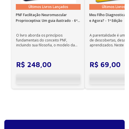
português funciona em instalações em nosso idioma
Últimos Livros Lançados
Últimos Livros 
no Windows 7 SP1 ou superior e OS X 10.10 (Yosemite).
PNF Facilitação Neuromuscular
Meu Filho Diagnosticad
Observações importantes
Proprioceptiva: Um guia ilustrado - 6ª
e Agora? - 1ª Edição
• Em sistemas Linux e Windows Phone, seus e-books
Edição
podem ser acessados on-line; •
O livro aborda os princípios
A parentalidade é uma 
Não é permitida a impressão dos e-books;
fundamentais do conceito PNF,
de descobertas, desafi
•
incluindo sua filosofia, o modelo da
aprendizados. Neste ca
Os e-books adquiridos no site da Editora Manole
CIF, aprendizagem motora...
cuidadores se veem ...
não são compatíveis com os aplicativos e
dispositivos Kindle, Nook, Kobo e Lev;
R$
248
,
00
R$
69
,
00