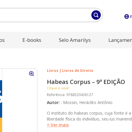
os
E-books
Selo Amarilys
Lançamen
Livros | Livros de Direito
Habeas Corpus – 9ª EDIÇÃO
Clique e veja!
Referência
:
9788520436127
Autor
:
:
Mossin, Heráclito Antônio
O instituto do habeas corpus, cuja fonte é a
liberdade física do indivíduo, seu ius manendi, ambulandi, eund
extrema importância, Habeas Corpus faz um
+ Ver mais
discorrendo acerca das mais recentes e disc