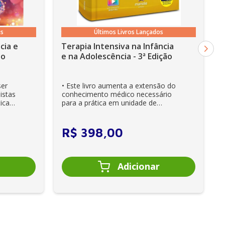
os
Últimos Livros Lançados
cia e
Terapia Intensiva na Infância
ão
e na Adolescência - 3ª Edição
ser
• Este livro aumenta a extensão do
istas
conhecimento médico necessário
ica
para a prática em unidade de
cuidados intensivos. • Es...
R$
398
,
00