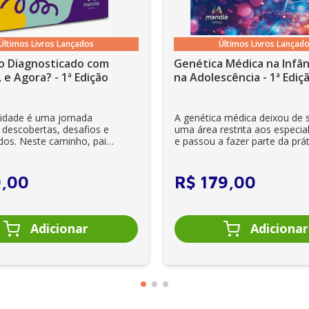
Últimos Livros Lançados
Últimos Livros Lançad
o Diagnosticado com
Genética Médica na Infân
 e Agora? - 1ª Edição
na Adolescência - 1ª Ediç
lidade é uma jornada
A genética médica deixou de 
 descobertas, desafios e
uma área restrita aos especial
dos. Neste caminho, pais
e passou a fazer parte da prát
es se veem ...
clínica diária. Es...
9
,
00
R$
179
,
00