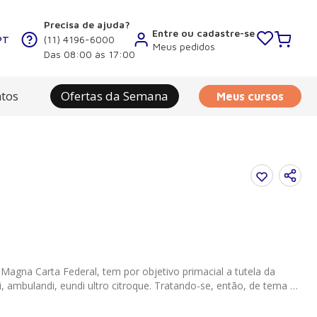
Precisa de ajuda?
Entre ou cadastre-se
PT
(11) 4196-6000
Meus pedidos
Das 08:00 às 17:00
tos
Ofertas da Semana
Meus cursos
 Magna Carta Federal, tem por objetivo primacial a tutela da
i ultro citroque. Tratando-se, então, de tema de
 estudo minucioso com base cientîfica sobre o assunto,
utidas tendências, além de estar a obra ajustada aos