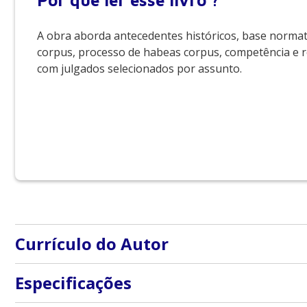
Por que
ler esse livro ?
A obra aborda antecedentes históricos, base normat
corpus, processo de habeas corpus, competência e 
com julgados selecionados por assunto.
Currículo do Autor
Sobre o autor:
Especificações
Heráclito Antônio Mossin é advogado criminalista. Mes