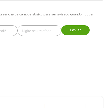
iados da Federação, o que eleva ainda mais sua qualidade.
 preencha os campos abaixo para ser avisado quando houver
Enviar