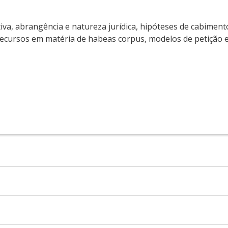
iva, abrangência e natureza jurídica, hipóteses de cabimen
recursos em matéria de habeas corpus, modelos de petição 
tre em Direito Processual Penal. Professor de Direito Proc