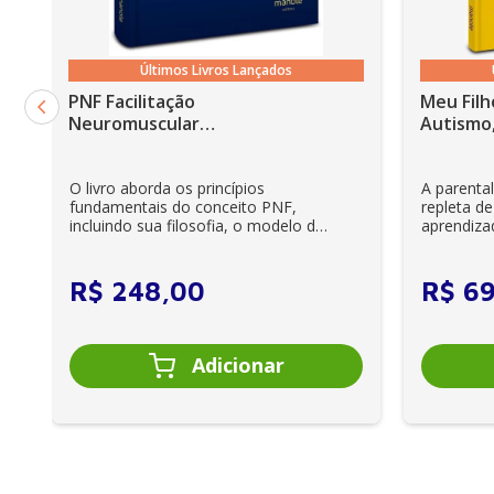
Últimos Livros Lançados
PNF Facilitação
Meu Filh
Neuromuscular
Autismo,
Proprioceptiva: Um guia
ilustrado - 6ª Edição
O livro aborda os princípios
A parenta
fundamentais do conceito PNF,
repleta de
incluindo sua filosofia, o modelo da
aprendiza
CIF, aprendizagem motora...
e cuidador
R$
248
,
00
R$
6