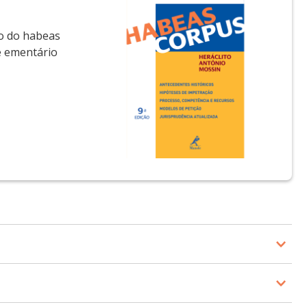
to do habeas
e ementário
essual Penal da Universidade de RIbeirão Preto