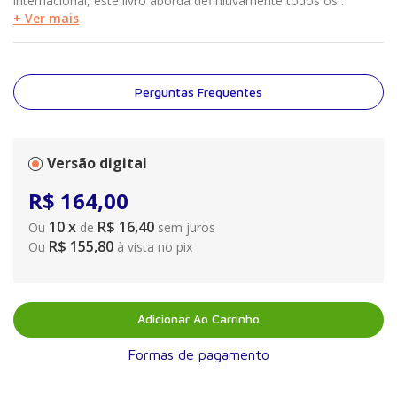
internacional, este livro aborda definitivamente todos os
assuntos relacionados à hipertrofia muscular – o mecanismo de
+ Ver mais
desenvolvimento, como o corpo muda em relação à estrutura e
aos níveis de hormônios quando exposto ao estresse, maneiras
de elaborar o treinamento com mais eficácia –, além de contar
com programas e orientações nutricionais para provocar
Perguntas Frequentes
alterações hipertróficas.
Versão digital
R$
164
,
00
10
x
R$ 16,40
Ou
de
sem juros
R$ 155,80
Ou
à vista no pix
Adicionar Ao Carrinho
Formas de pagamento