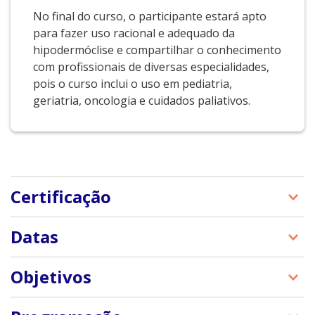
No final do curso, o participante estará apto
para fazer uso racional e adequado da
hipodermóclise e compartilhar o conhecimento
com profissionais de diversas especialidades,
pois o curso inclui o uso em pediatria,
geriatria, oncologia e cuidados paliativos.
Certificação
O certificado digital será emitido pela Escola de
Datas
Educação Permanente do Hospital das Clínicas da
Faculdade de Medicina da Universidade de São
O aluno terá 4 meses para completar o curso.
Objetivos
Paulo – EEP/HCFMUSP.
Neste período terá acesso irrestrito a todas as
atividades do curso.
? aprofundar seus conhecimentos na utilização da