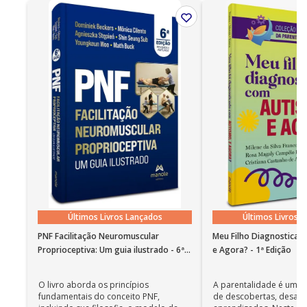
em Turismo pelo Centro Universitário
Iberoamericano (Unibero) e em Hospitalidade pela
Universidade Anhembi Morumbi. Coordenador e
Professor do Curso de Especialização em Hotelaria
Hospitalar do IIEPAE. Professor do Curso de
Especialização em Hospitalidade do Senac/SP,
Senac/São José do Rio Preto e da Universidade de
Brasília (UnB). Presidente da Sociedade
Latinoamericana de Hotelaria Hospitalar.
Últimos Livros Lançados
Últimos Livros 
PNF Facilitação Neuromuscular
Meu Filho Diagnosticad
Proprioceptiva: Um guia ilustrado - 6ª
e Agora? - 1ª Edição
Edição
O livro aborda os princípios
A parentalidade é uma 
fundamentais do conceito PNF,
de descobertas, desafi