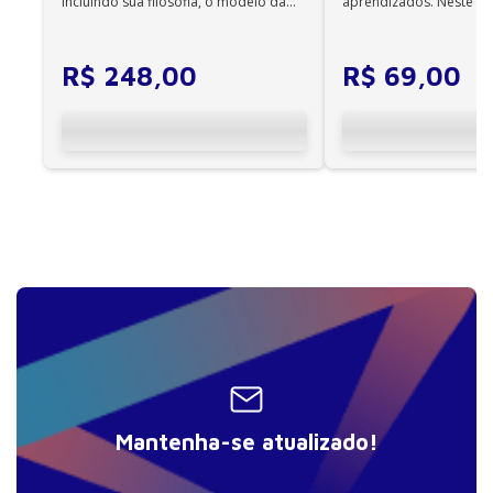
incluindo sua filosofia, o modelo da
aprendizados. Neste ca
CIF, aprendizagem motora...
cuidadores se veem ...
R$
248
,
00
R$
69
,
00
Mantenha-se atualizado!