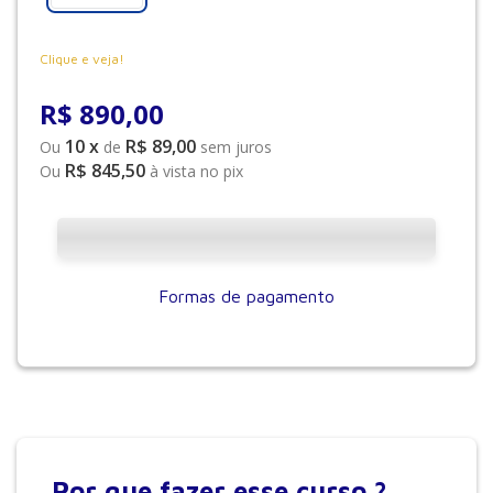
Clique e veja!
R$
890
,
00
10
x
R$ 89,00
Ou
de
sem juros
R$ 845,50
Ou
à vista no pix
Formas de pagamento
Por que
fazer esse curso ?