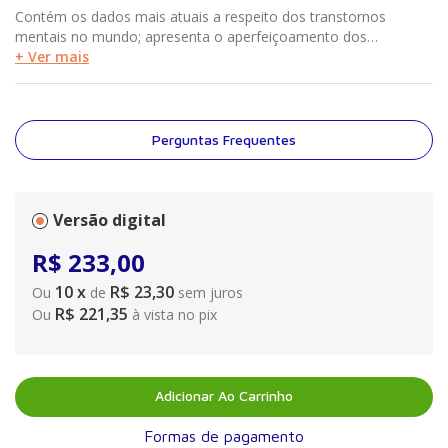
Contém os dados mais atuais a respeito dos transtornos
mentais no mundo; apresenta o aperfeiçoamento dos
processos diagnósticos e de tratamento; contribui para a
+ Ver mais
compreensão das relações entre cérebro, emoção, cognição e
comportamento; aborda os programas de reabilitação
neuropsicológica
Perguntas Frequentes
Versão digital
R$
233
,
00
10
x
R$ 23,30
Ou
de
sem juros
R$ 221,35
Ou
à vista no pix
Adicionar Ao Carrinho
Formas de pagamento