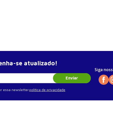
nha-se atualizado!
Siga noss
Enviar
r essa newsletter.
política de privacidade