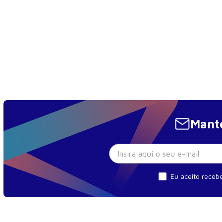
Mante
Eu aceito recebe