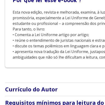
Por que
ler esse e-book ?
Esta nova edição, revista e melhorada, examina, à luz
promissória, especialmente a Lei Uniforme de Genebr
estudante ou profissional – a compreensão dos princ
Para tanto, o livro:
• Comenta a Lei Uniforme artigo por artigo;
• reúne o entendimento de juristas nacionais e estra
• discute os temas polêmicos em linguagem clara e p
• apresenta nova tradução da Lei Uniforme, justapos
ambiguidades que não só lhe dificultam a leitura, 
Currículo do Autor
Mario Bimbato é Mestre em Direito pela Universidade 
Requisitos mínimos para leitura do
Pedreira, Bulhões Carvalho e Advogados Associados; a