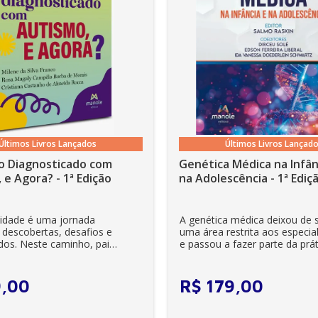
Últimos Livros Lançados
Últimos Livros Lançad
o Diagnosticado com
Genética Médica na Infân
 e Agora? - 1ª Edição
na Adolescência - 1ª Ediç
lidade é uma jornada
A genética médica deixou de 
 descobertas, desafios e
uma área restrita aos especial
dos. Neste caminho, pais
e passou a fazer parte da prát
es se veem ...
clínica diária. Es...
9
,
00
R$
179
,
00