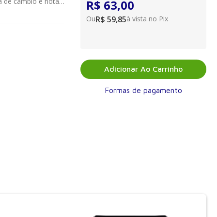
ra de câmbio e nota
R$ 63,00
de Genebra,
Ou
R$ 59,85
à vista no Pix
m de proporcionar ao
eensão dos princípios
ivro.
Adicionar Ao Carrinho
Formas de pagamento