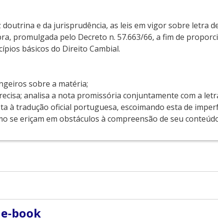
 doutrina e da jurisprudência, as leis em vigor sobre letra 
a, promulgada pelo Decreto n. 57.663/66, a fim de proporci
ípios básicos do Direito Cambial.
ngeiros sobre a matéria;
recisa; analisa a nota promissória conjuntamente com a letr
ta à tradução oficial portuguesa, escoimando esta de imper
como se eriçam em obstáculos à compreensão de seu conteúdo
de Yale (1973). Foi advogado do Departamento Jurídico do 
 e-book
ssessor jurídico da IBM do Brasil; assessor do Ministro d