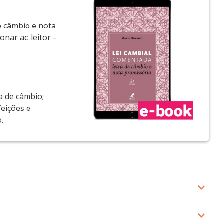
de câmbio e nota
onar ao leitor –
a de câmbio;
feições e
.
Grupo Caemi, e de empresas no escritório Bulhões
a Fazenda; membro da Comissão de Estudos Tributários