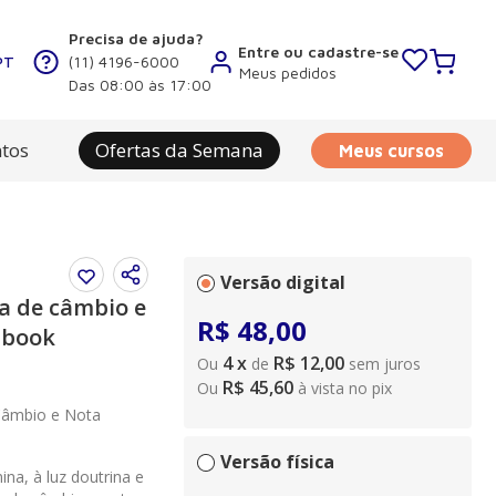
Precisa de ajuda?
Entre ou cadastre-se
PT
(11) 4196-6000
Meus pedidos
Das 08:00 às 17:00
tos
Ofertas da Semana
Meus cursos
Versão digital
a de câmbio e
R$
48
,
00
 Ebook
4
x
R$ 12,00
Ou
de
sem juros
R$ 45,60
Ou
à vista no pix
Câmbio e Nota
Versão física
na, à luz doutrina e