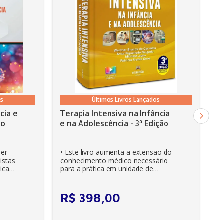
os
Últimos Livros Lançados
cia e
Terapia Intensiva na Infância
ão
e na Adolescência - 3ª Edição
ser
• Este livro aumenta a extensão do
istas
conhecimento médico necessário
ica
para a prática em unidade de
cuidados intensivos. • Es...
R$
398
,
00