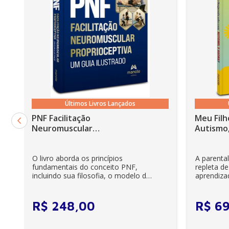
Últimos Livros Lançados
PNF Facilitação
Meu Filh
Neuromuscular
Autismo,
Proprioceptiva: Um guia
ilustrado - 6ª Edição
O livro aborda os princípios
A parenta
fundamentais do conceito PNF,
repleta de
incluindo sua filosofia, o modelo da
aprendiza
CIF, aprendizagem motora...
e cuidador
R$
248
,
00
R$
6