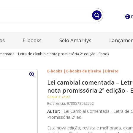
os
E-books
Selo Amarilys
Lançamen
omentada – Letra de câmbio e nota promissória 2ª edição - Ebook
E-books | E-books de Direito | Direito
Lei cambial comentada – Letr
nota promissória 2ª edição -
Clique e veja!
Referência
:
9788578682552
Autor
:
:
Lei Cambial Comentada - Letra de 
Promissória 2ª ed.
Esta nova edição, revista e melhorada, exami