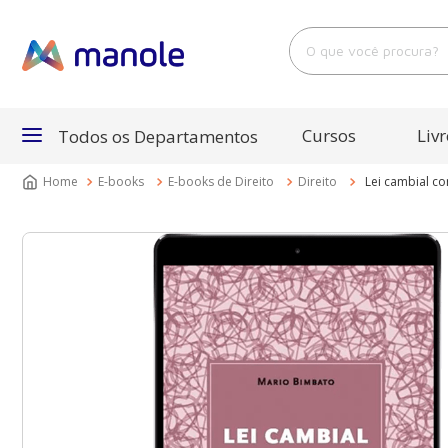
O que você procura?
Cursos
Livr
Todos os Departamentos
E-books
E-books de Direito
Direito
Lei cambial c
Departamentos
Cursos
Livros
E-Books