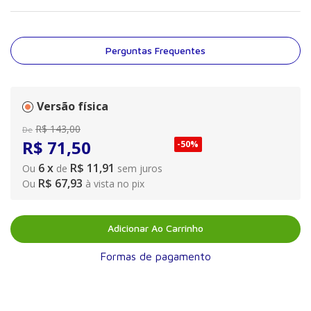
orçamentos, a escolha da decoração, até o cardápio e a lista de
convidados, este livro ajuda a organizar as ideias e inspirações
para a tão celebrada cerimônia. Além disso, é um álbum
perfeito para registrar os momentos únicos da nova jornada
Perguntas Frequentes
que se inicia para o casal. Um presente para ser guardado e
compartilhado por toda a vida!
Versão física
R$
143
,
00
De
R$
71
,
50
-
50%
6
x
R$ 11,91
Ou
de
sem juros
R$ 67,93
Ou
à vista no pix
Adicionar Ao Carrinho
Formas de pagamento