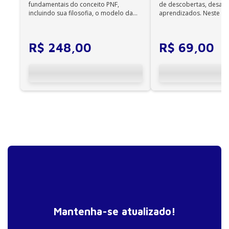
Fotos, filmagens e trilhas sonoras
fundamentais do conceito PNF,
de descobertas, desafi
incluindo sua filosofia, o modelo da
aprendizados. Neste ca
Nossos presentes de casamento
CIF, aprendizagem motora...
cuidadores se veem ...
• A lua de mel
R$
248
,
00
R$
69
,
00
A noiva e o noivo
• O vestido
• Cabelo e maquiagem
• Algo novo, algo azul
• Acessórios
• O trajes do noivo
• Acessórios
Uma noite para celebrar
• Despedida de solteira
• Despedida de solteiro
Mantenha-se atualizado!
O grande dia