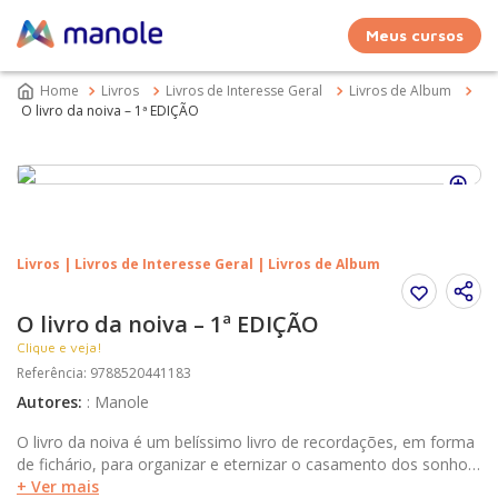
Meus cursos
Livros
Livros de Interesse Geral
Livros de Album
O livro da noiva – 1ª EDIÇÃO
Livros | Livros de Interesse Geral | Livros de Album
O livro da noiva – 1ª EDIÇÃO
Clique e veja!
Referência
:
9788520441183
Autores
:
:
Manole
O livro da noiva é um belíssimo livro de recordações, em forma
de fichário, para organizar e eternizar o casamento dos sonhos.
Desde o primeiro encontro, o pedido de casamento, os
+ Ver mais