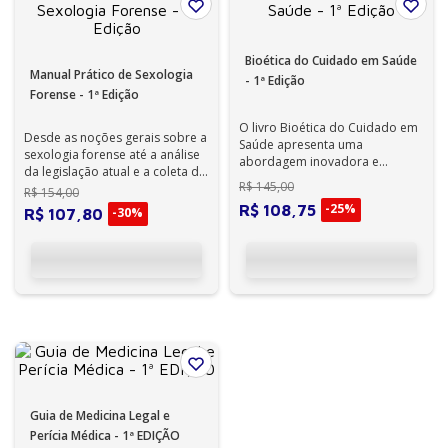
Bioética do Cuidado em Saúde
Manual Prático de Sexologia
- 1ª Edição
Forense - 1ª Edição
O livro Bioética do Cuidado em
Desde as noções gerais sobre a
Saúde apresenta uma
sexologia forense até a análise
abordagem inovadora e
da legislação atual e a coleta de
essencial para os desafios
R$
145
,
00
provas, o livro aborda ...
R$
154
,
00
atuais do cuidado em...
-
25%
R$
108
,
75
-
30%
R$
107
,
80
Guia de Medicina Legal e
Perícia Médica - 1ª EDIÇÃO