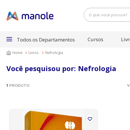
O que você procura?
Cursos
Livr
Todos os Departamentos
Livros
Nefrologia
Departamentos
Você pesquisou por:
Nefrologia
Cursos
1
PRODUTO
V
Livros
E-Books