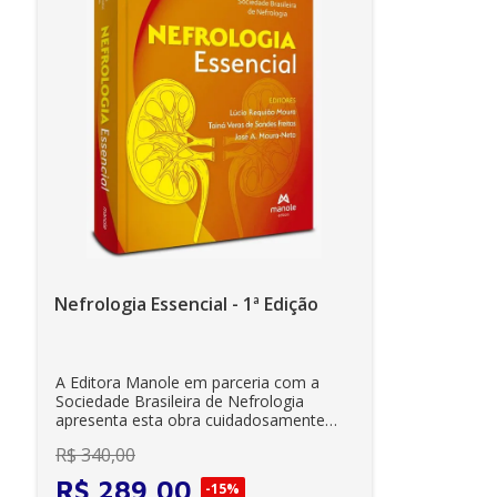
Nefrologia Essencial - 1ª Edição
A Editora Manole em parceria com a
Sociedade Brasileira de Nefrologia
apresenta esta obra cuidadosamente
elaborada para ...
R$
340
,
00
R$
289
,
00
-
15%