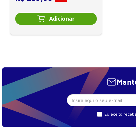
Mante
Eu aceito recebe