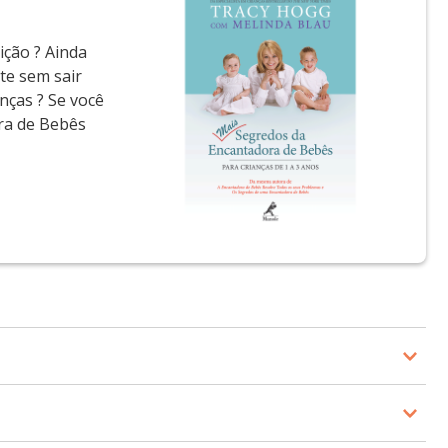
ição ? Ainda
te sem sair
nças ? Se você
ra de Bebês
cionamentos, Melinda é a “voz” dos livros da série
achusetts, nos EUA.