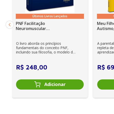
Últimos Livros Lançados
PNF Facilitação
Meu Filh
Neuromuscular
Autismo,
Proprioceptiva: Um guia
ilustrado - 6ª Edição
O livro aborda os princípios
A parenta
fundamentais do conceito PNF,
repleta de
incluindo sua filosofia, o modelo da
aprendiza
CIF, aprendizagem motora...
e cuidador
R$
248
,
00
R$
6