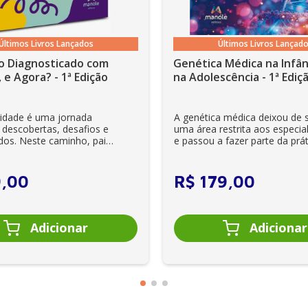
Últimos Livros Lançados
Últimos Livros Lançad
o Diagnosticado com
Genética Médica na Infân
 e Agora? - 1ª Edição
na Adolescência - 1ª Ediç
lidade é uma jornada
A genética médica deixou de 
 descobertas, desafios e
uma área restrita aos especial
dos. Neste caminho, pais
e passou a fazer parte da prát
es se veem ...
clínica diária. Es...
9
,
00
R$
179
,
00