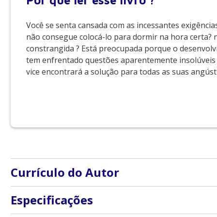
Por que
ler esse livro ?
Você se senta cansada com as incessantes exigências d
não consegue colocá-lo para dormir na hora certa? 
constrangida ? Está preocupada porque o desenvolv
tem enfrentado questões aparentemente insolúveis 
vice encontrará a solução para todas as suas angúst
Currículo do Autor
Melinda Blau é uma premiada jornalista e autora de qui
Especificações
bestseller A Encantadora de Bebês desde 2001. Mãe e 