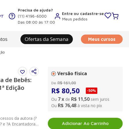
Precisa de ajuda?
Entre ou cadastre-se
PT
(11) 4196-6000
Meus pedidos
Das 08:00 às 17:00
tos
Ofertas da Semana
Meus cursos
ção
Versão física
a de Bebês:
R$
161
,
00
De
1ª Edição
R$
80
,
50
-
50%
7
x
R$ 11,50
Ou
de
sem juros
R$ 76,48
Ou
à vista no pix
cessos da autora (?
Adicionar Ao Carrinho
? e ?A Encantadora