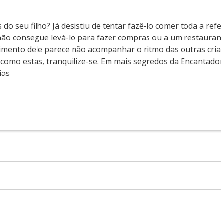
o seu filho? Já desistiu de tentar fazê-lo comer toda a refe
não consegue levá-lo para fazer compras ou a um restauran
imento dele parece não acompanhar o ritmo das outras cria
como estas, tranquilize-se. Em mais segredos da Encantado
ias
nze livros. Conhecida por seus textos sobre famílias e rela
avó, ela vive (entre outros lugares) em Northampton, Mass