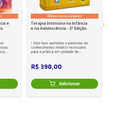
os
Últimos Livros Lançados
cia e
Terapia Intensiva na Infância
ão
e na Adolescência - 3ª Edição
ser
• Este livro aumenta a extensão do
istas
conhecimento médico necessário
ica
para a prática em unidade de
cuidados intensivos. • Es...
R$
398
,
00