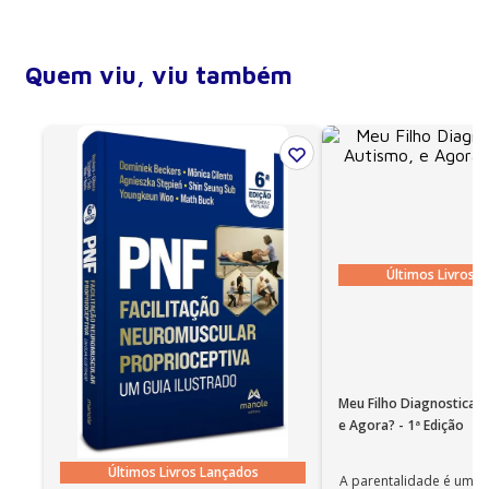
Analgesia para o trabalho de parto no contexto da
Profundidade (lombada)
1,8 cm
assistência obstétrica atual
Número de páginas
368
Anestesia para cesariana
Quem viu, viu também
Encadernação
Brochura
Anestesia para perdas fetais
Ano de publicação
2024
Anestesia para cirurgias não obstétricas durante a
gestação
Anestesia para cirurgias fetais intraútero
Anestesia na gestante com síndromes
hemorrágicas
Últimos Livros 
Anestesia na gestante com pré-eclâmpsia
Anestesia na gestante com sepse/choque séptico
Parte 2 – Anestesia para gestantes com
comorbidade
Meu Filho Diagnosticad
Obesidade
e Agora? - 1ª Edição
Asma
Últimos Livros Lançados
Cardiopatia
A parentalidade é uma 