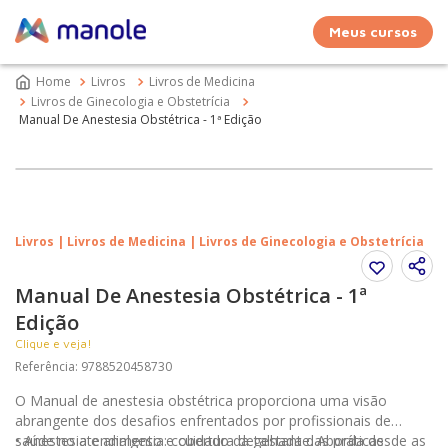
Meus cursos
Livros
Livros de Medicina
Livros de Ginecologia e Obstetrícia
Manual De Anestesia Obstétrica - 1ª Edição
Livros | Livros de Medicina | Livros de Ginecologia e Obstetrícia
Manual De Anestesia Obstétrica - 1ª
Edição
Clique e veja!
Referência
:
9788520458730
O Manual de anestesia obstétrica proporciona uma visão
abrangente dos desafios enfrentados por profissionais de
saúde no atendimento e cuidado da gestante. Aborda desde as
• Anestesia e analgesia: cobertura detalhada das práticas