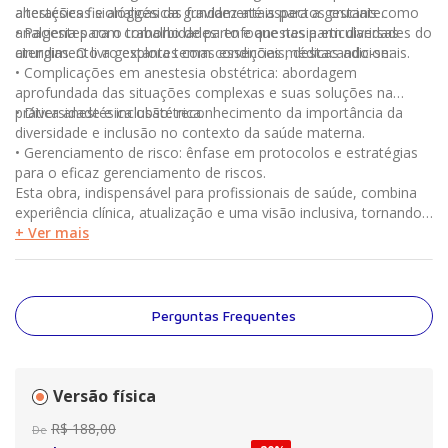
alterações fisiológicas da gravidez até aspectos cruciais como
anestésicas e analgésicas fundamentais para a gestante.
analgesia para o trabalho de parto e anestesia em diversas
• Pacientes com comorbidades: enfoque nas particularidades do
cirurgias. O livro explora temas essenciais, destacando-se:
atendimento a gestantes com condições médicas adicionais.
• Complicações em anestesia obstétrica: abordagem
aprofundada das situações complexas e suas soluções na
prática anestésica obstétrica.
• Diversidade e inclusão: reconhecimento da importância da
diversidade e inclusão no contexto da saúde materna.
• Gerenciamento de risco: ênfase em protocolos e estratégias
para o eficaz gerenciamento de riscos.
Esta obra, indispensável para profissionais de saúde, combina
experiência clínica, atualização e uma visão inclusiva, tornando-
se fundamental para a prática profissional do anestesiologista.
+ Ver mais
Perguntas Frequentes
Versão física
R$
188
,
00
De