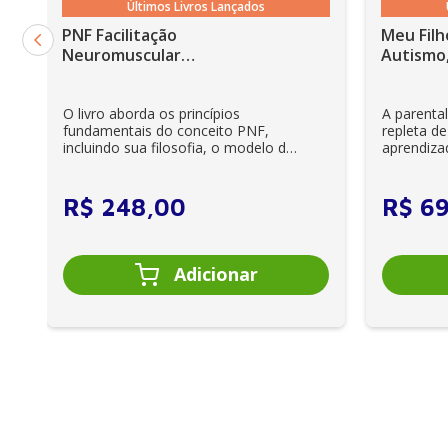
Últimos Livros Lançados
PNF Facilitação
Meu Filh
Neuromuscular
Autismo,
Proprioceptiva: Um guia
ilustrado - 6ª Edição
O livro aborda os princípios
A parenta
fundamentais do conceito PNF,
repleta de
incluindo sua filosofia, o modelo da
aprendiza
CIF, aprendizagem motora...
e cuidador
R$
248
,
00
R$
6