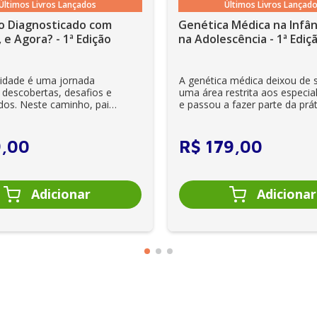
Últimos Livros Lançados
Últimos Livros Lançad
o Diagnosticado com
Genética Médica na Infân
 e Agora? - 1ª Edição
na Adolescência - 1ª Ediç
lidade é uma jornada
A genética médica deixou de 
 descobertas, desafios e
uma área restrita aos especial
dos. Neste caminho, pais
e passou a fazer parte da prát
es se veem ...
clínica diária. Es...
9
,
00
R$
179
,
00