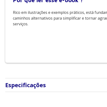
Por que
ler esse e-book ?
Rico em ilustrações e exemplos práticos, está fun
caminhos alternativos para simplificar e tornar agra
serviços.
Especificações
Tipo de produto
E-Books