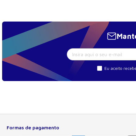
Mante
Eu aceito recebe
Formas de pagamento
Sobre a Manole