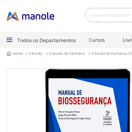
O que você procura?
Cursos
Livr
Todos os Departamentos
E-books
E-books de Farmácia
E-books de Farmácia Clí
Departamentos
Cursos
Livros
E-Books