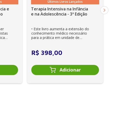
os
Últimos Livros Lançados
cia e
Terapia Intensiva na Infância
ão
e na Adolescência - 3ª Edição
ser
• Este livro aumenta a extensão do
istas
conhecimento médico necessário
ica
para a prática em unidade de
cuidados intensivos. • Es...
R$
398
,
00