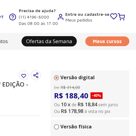
Precisa de ajuda?
Entre ou cadastre-se
PT
(11) 4196-6000
Meus pedidos
Das 08:00 às 17:00
tos
Ofertas da Semana
Meus cursos
Versão digital
ª EDIÇÃO -
R$
314
,
00
De
R$
188
,
40
-
40%
10
x
R$ 18,84
Ou
de
sem juros
R$ 178,98
Ou
à vista no pix
Versão física