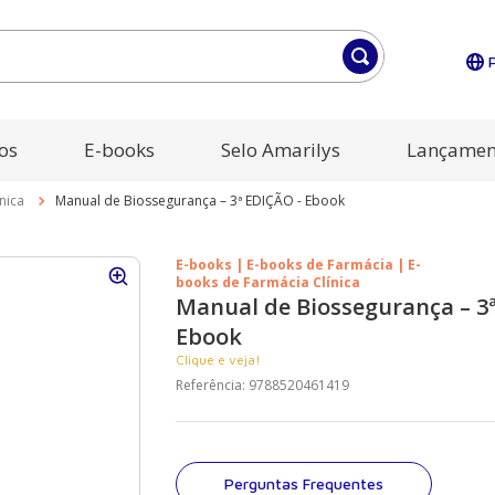
os
E-books
Selo Amarilys
Lançamen
nica
Manual de Biossegurança – 3ª EDIÇÃO - Ebook
E-books | E-books de Farmácia | E-
books de Farmácia Clínica
Manual de Biossegurança – 3
Ebook
Clique e veja!
Referência
:
9788520461419
Perguntas Frequentes