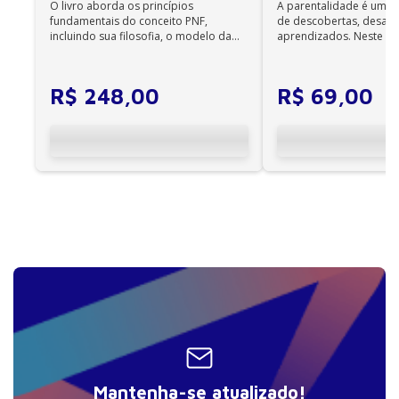
O livro aborda os princípios
A parentalidade é uma 
Não é permitida a impressão dos e-books;
fundamentais do conceito PNF,
de descobertas, desafi
•
incluindo sua filosofia, o modelo da
aprendizados. Neste ca
Os e-books adquiridos no site da Editora Manole
CIF, aprendizagem motora...
cuidadores se veem ...
não são compatíveis com os aplicativos e
dispositivos Kindle, Nook, Kobo e Lev;
R$
248
,
00
R$
69
,
00
Mantenha-se atualizado!