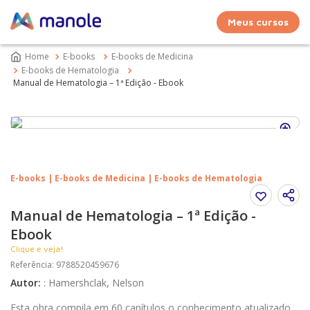
Meus cursos
E-books
E-books de Medicina
E-books de Hematologia
Manual de Hematologia – 1ª Edição - Ebook
E-books | E-books de Medicina | E-books de Hematologia
Manual de Hematologia – 1ª Edição -
Ebook
Clique e veja!
Referência
:
9788520459676
Autor
:
:
Hamershclak, Nelson
Esta obra compila em 60 capítulos o conhecimento atualizado