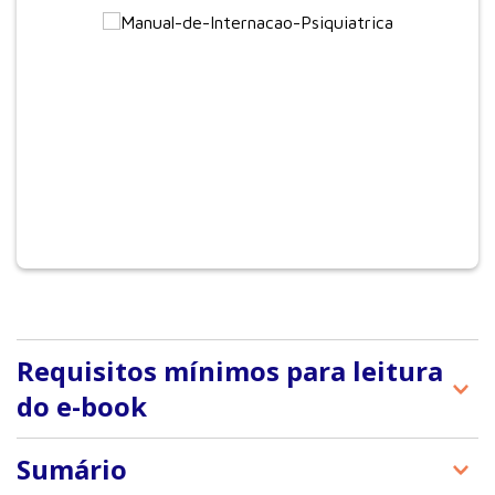
Requisitos mínimos para leitura
do e-book
A Editora Manole adota a plataforma de e-books
Sumário
VitalSource Bookshelf. Além de oferecer vários