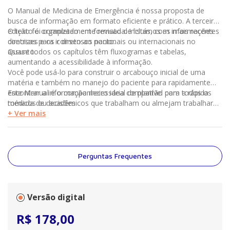
O Manual de Medicina de Emergência é nossa proposta de
busca de informação em formato eficiente e prático. A terceira
edição foi completamente revisada. Incluímos as mais recentes
O texto é organizado em formato de listas, com informações
diretrizes e os consensos nacionais ou internacionais no
concisas para ir direto ao ponto.
assunto.
Quase todos os capítulos têm fluxogramas e tabelas,
aumentando a acessibilidade à informação.
Você pode usá-lo para construir o arcabouço inicial de uma
matéria e também no manejo do paciente para rapidamente
encontrar a informação necessária compatível com a rápida
Este Manual é o companheiro ideal de plantão para todos os
tomada de decisões.
médicos ou acadêmicos que trabalham ou almejam trabalhar
em salas de emergência e atendendo pacientes graves.
+ Ver mais
Perguntas Frequentes
Versão digital
R$
178
,
00