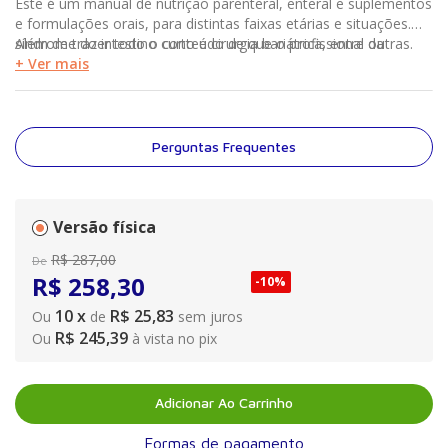
Este é um manual de nutrição parenteral, enteral e suplementos
e formulações orais, para distintas faixas etárias e situações.
Além de trazer todo o conteúdo de que o profissional da
síndrome do intestino curto e cirurgia bariátrica, entre outras.
nutrologia necessita à beira do leito, ele se expande para áreas
+ Ver mais
afins: obesidade e diabetes,
Perguntas Frequentes
Versão física
R$
287
,
00
De
R$
258
,
30
-
10%
10
x
R$ 25,83
Ou
de
sem juros
R$ 245,39
Ou
à vista no pix
Adicionar Ao Carrinho
Formas de pagamento