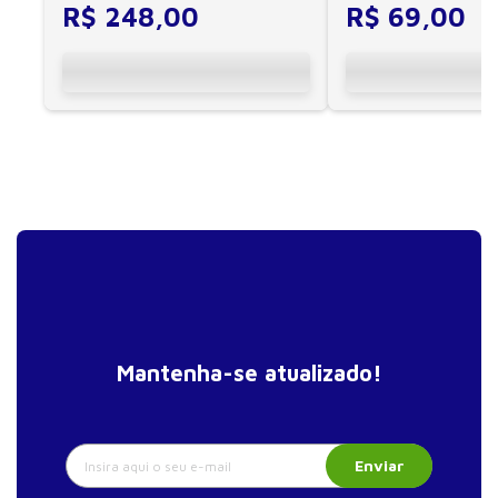
Capítulo 16. Suplementos antioxidantes: riscos e
R$
248
,
00
R$
69
,
00
benefícios
Capítulo 17. Suplementos alimentares para atletas
Capítulo 18. Suplementos nutricionais no esporte
Capítulo 19. Nutrição parenteral no paciente
hospitalizado: questões atuais
Capítulo 20. Suporte nutricional na pancreatite
aguda grave
Capítulo 21. Problemas nutricionais no acidente
vascular cerebral
Capítulo 22. Suporte nutricional na insuficiência
renal
Mantenha-se atualizado!
Capítulo 23. Nutrição parenteral no paciente crítico
Capítulo 24. Recomendações nutricionais atuais
para pacientes criticamente doentes com sepse
Enviar
Capítulo 25. Debates atuais na nutrição enteral do