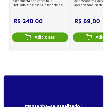
fundamentais do conceito PNF,
de descobertas, desafi
incluindo sua filosofia, o modelo da
aprendizados. Neste ca
CIF, aprendizagem motora...
cuidadores se veem ...
R$
248
,
00
R$
69
,
00
Mantenha-se atualizado!