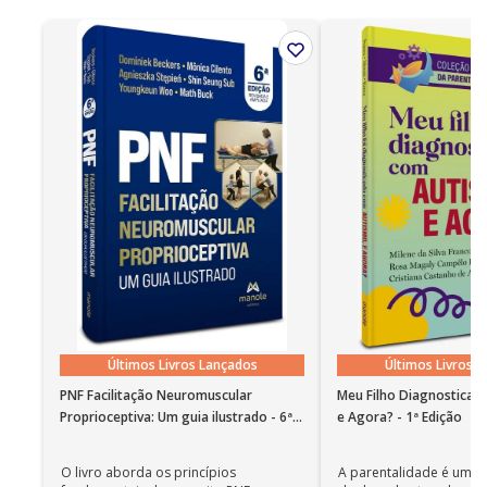
Neurociência e telas: o que todo pai e educador
precisa saber
Uso excessivo de telas e o cérebro em
desenvolvimento
Riscos das mídias sociais na adolescência
Impacto das telas no sistema musculoesquelético
infantojuvenil
Abuso de telas na infância e adolescência: A visão
do oftalmologista
Últimos Livros Lançados
Últimos Livros 
PNF Facilitação Neuromuscular
Meu Filho Diagnosticad
Proprioceptiva: Um guia ilustrado - 6ª
e Agora? - 1ª Edição
Edição
O livro aborda os princípios
A parentalidade é uma 