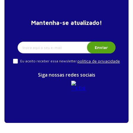
20. Transplante fecal na esteatose hepática: o
microbioma e a disbiose
21. O microbioma intestinal em candidatos à
Mantenha-se atualizado!
cirurgia bariátrica
Parte V - Prebióticos e probióticos
22. Introdução aos probióticos
Enviar
23. Prebióticos, probióticos, posbióticos e
psicobióticos
política de privacidade
Eu aceito receber essa newsletter.
24. Microbioma e probióticos em neonatologia
Siga nossas redes sociais
25. Probióticos em pediatria
26. Prebióticos e doença inflamatória intestinal:
estado atual
27. Perspectivas da fagoterapia na disbiose
intestinal
Parte VI - Dieta, antibióticos e microbioma
28. Fibras dietéticas, microbioma intestinal e câncer