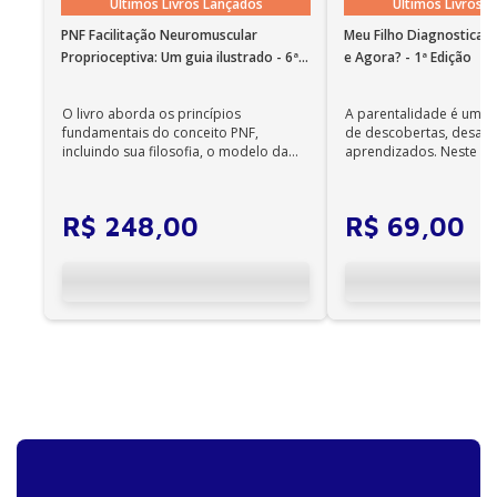
Últimos Livros Lançados
Últimos Livros 
12. As infecções urinárias e o microbioma
PNF Facilitação Neuromuscular
Meu Filho Diagnosticad
Proprioceptiva: Um guia ilustrado - 6ª
e Agora? - 1ª Edição
13. Microbioma pulmonar e a origem das doenças
Edição
respiratórias
O livro aborda os princípios
A parentalidade é uma 
Parte III - Eixos e interações do microbioma
fundamentais do conceito PNF,
de descobertas, desafi
incluindo sua filosofia, o modelo da
aprendizados. Neste ca
14. Humanos e micróbios: adversários ou aliados?
CIF, aprendizagem motora...
cuidadores se veem ...
15. O eixo intestino-cérebro nos transtornos
psiquiátricos
R$
248
,
00
R$
69
,
00
16. Butirato na inflamação crônica e outras
condições
17. Disbiose intestinal na covid-19
Parte IV - Microbioma e enfermidades
18. Microbioma intestinal, doença inflamatória e
câncer colorretal
19.Probióticos e transplante de microbioma fecal
em transplantes alogênicos