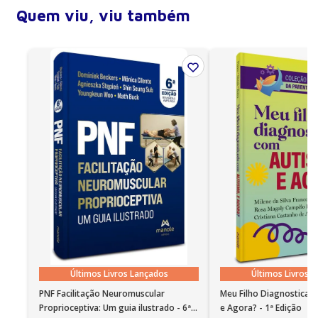
Profundidade (lombada)
1,9 cm
Quem viu, viu também
Número de páginas
160
Encadernação
Brochura
Ano de publicação
2016
Edição
1
Últimos Livros Lançados
Últimos Livros 
PNF Facilitação Neuromuscular
Meu Filho Diagnosticad
Proprioceptiva: Um guia ilustrado - 6ª
e Agora? - 1ª Edição