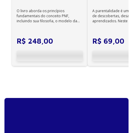
Edição
O livro aborda os princípios
A parentalidade é uma 
fundamentais do conceito PNF,
de descobertas, desafi
incluindo sua filosofia, o modelo da
aprendizados. Neste ca
CIF, aprendizagem motora...
cuidadores se veem ...
R$
248
,
00
R$
69
,
00