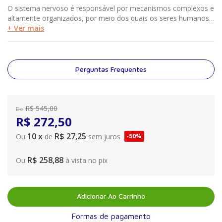
O sistema nervoso é responsável por mecanismos complexos e
altamente organizados, por meio dos quais os seres humanos
interagem com o mundo. Muitas abordagens de reabilitação
+ Ver mais
física são baseadas na neurociência, que neste livro é
introduzida de maneira lógica e acessível, com exemplos que
facilitam a sua aplicação na prática clínica.
Perguntas Frequentes
R$
545
,
00
De
R$
272
,
50
10
x
R$ 27,25
Ou
de
sem juros
-
50%
R$ 258,88
Ou
à vista no pix
Adicionar Ao Carrinho
Formas de pagamento