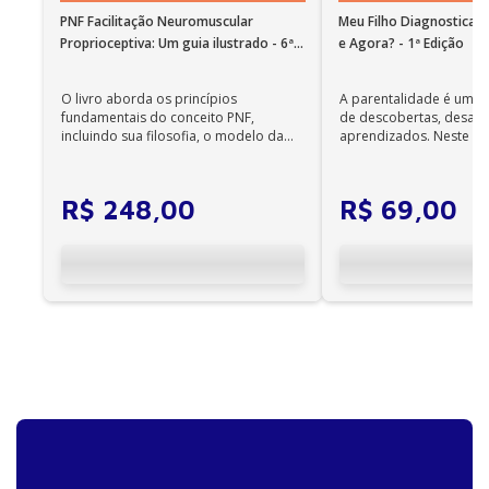
PNF Facilitação Neuromuscular
Meu Filho Diagnosticad
Proprioceptiva: Um guia ilustrado - 6ª
e Agora? - 1ª Edição
Edição
O livro aborda os princípios
A parentalidade é uma 
fundamentais do conceito PNF,
de descobertas, desafi
incluindo sua filosofia, o modelo da
aprendizados. Neste ca
CIF, aprendizagem motora...
cuidadores se veem ...
R$
248
,
00
R$
69
,
00