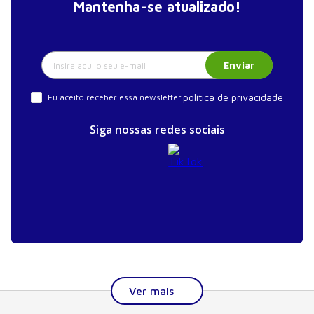
216
Mantenha-se atualizado!
SEÇÃO IV – URGÊNCIAS NEUROLÓGICAS
18. Estado de mal epiléptico. . . . . . . . . . . . . . . . . . . .
Enviar
225
19. Distúrbios do movimento. . . . . . . . . . . . . . . . . . . .
política de privacidade
Eu aceito receber essa newsletter.
232
20. Meningoencefalites agudas. . . . . . . . . . . . . . . . .
Siga nossas redes sociais
243
21. Síndromes neurológicas pós-virais. . . . . . . . . . .
253
22. Síndrome de Guillain-Barré. . . . . . . . . . . . . .. . . .
267
23. Traumatismo cranioencefálico. . . . . . . . . . . . . .
274
24. Hipertensão intracraniana. . . . . . . . . . . . . .. . . . 288
Índice remissivo. . . . . . . . . . . . . . . . . . . . . . . . . . . . . . 296