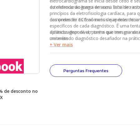
eletrocardiograma se inicia desde cedo e se
estendendo ao longo de anos. Este livro est
do eletrocardiograma em uma linha de raci
princípios da eletrofisiologia cardíaca, para 
compreender os fenômenos que determina
das ondas do ECG ao invés de apenas decor
específicos de cada diagnóstico. É uma tenta
aprendizagem de um tema que tem grande 
didáticos disponível, porém que mesmo a
materiais
um método diagnóstico desafiador na prática
+ Ver mais
Perguntas Frequentes
% de desconto no
IX