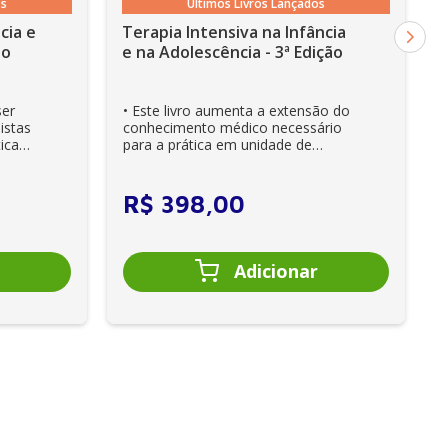
os
Últimos Livros Lançados
cia e
Terapia Intensiva na Infância
ão
e na Adolescência - 3ª Edição
ser
• Este livro aumenta a extensão do
istas
conhecimento médico necessário
ica
para a prática em unidade de
cuidados intensivos. • Es...
R$
398
,
00