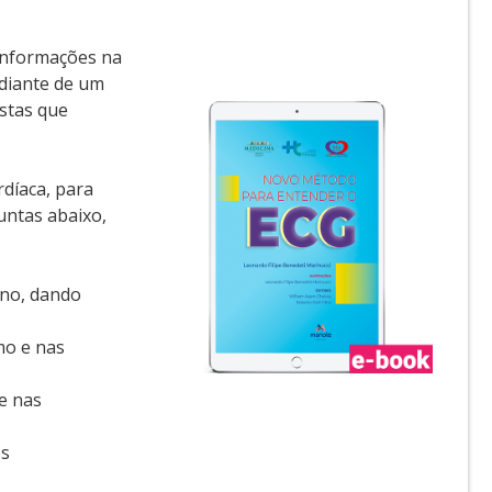
informações na
 diante de um
ostas que
rdíaca, para
untas abaixo,
eno, dando
mo e nas
e nas
os