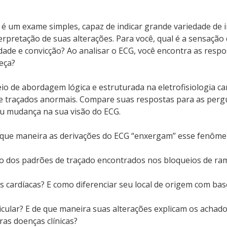
 um exame simples, capaz de indicar grande variedade de 
terpretação de suas alterações. Para você, qual é a sensação
idade e convicção? Ao analisar o ECG, você encontra as resp
eça?
eio de abordagem lógica e estruturada na eletrofisiologia ca
de traçados anormais. Compare suas respostas para as perg
tou mudança na sua visão do ECG.
de que maneira as derivações do ECG “enxergam” esse fenôm
ção dos padrões de traçado encontrados nos bloqueios de ra
 cardíacas? E como diferenciar seu local de origem com bas
cular? E de que maneira suas alterações explicam os achad
ras doenças clínicas?