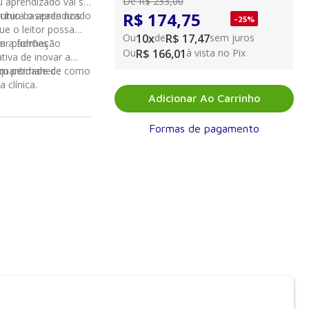
De
R$ 233,00
u aprendizado vai se
R$ 174,75
rutura o aprendizado
ocínio baseada nos
-
25
%
que o leitor possa
Ou
10
x
de
R$ 17,47
sem juros
m a formação
ar padrões
Ou
R$ 166,01
à vista no Pix
tiva de inovar a
quantidade de
ssim permanece como
 clínica.
Adicionar Ao Carrinho
Formas de pagamento