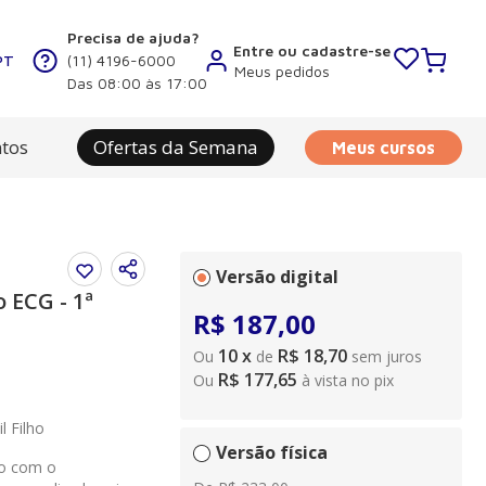
Precisa de ajuda?
Entre ou cadastre-se
PT
(11) 4196-6000
Meus pedidos
Das 08:00 às 17:00
tos
Ofertas da Semana
Meus cursos
Versão digital
 ECG - 1ª
R$
187
,
00
10
x
R$ 18,70
Ou
de
sem juros
R$ 177,65
Ou
à vista no pix
l Filho
Versão física
to com o