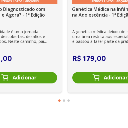
Últimos Livros Lançados
Últimos Livros Lançad
rritmias
o Diagnosticado com
Genética Médica na Infân
riculares
 e Agora? - 1ª Edição
na Adolescência - 1ª Ediç
lidade é uma jornada
A genética médica deixou de 
 descobertas, desafios e
uma área restrita aos especial
dos. Neste caminho, pais
e passou a fazer parte da prát
es se veem ...
clínica diária. Es...
9
,
00
R$
179
,
00