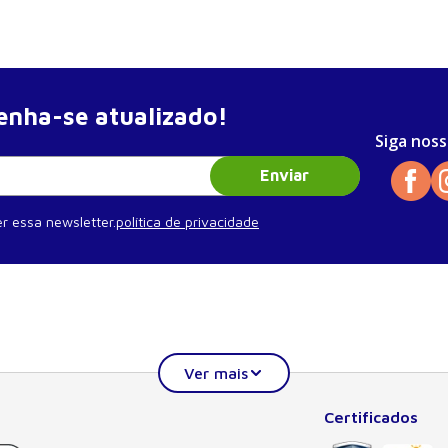
nha-se atualizado!
trioventricular
Siga noss
lares
Enviar
r essa newsletter.
política de privacidade
importantes aliados
ial das
Certificados
Institucional
Ajuda
lógicos