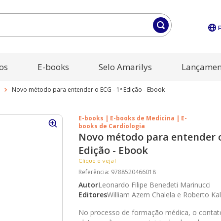
os
E-books
Selo Amarilys
Lançamen
Novo método para entender o ECG - 1ª Edição - Ebook
E-books | E-books de Medicina | E-
books de Cardiologia
Novo método para entender o
Edição - Ebook
Clique e veja!
Referência
:
9788520466018
Autor
Leonardo Filipe Benedeti Marinucci
Editores
William Azem Chalela e Roberto Kali
No processo de formação médica, o conta