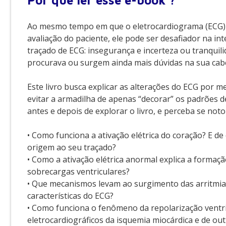
Por que
ler esse e-book ?
Ao mesmo tempo em que o eletrocardiograma (ECG) é
avaliação do paciente, ele pode ser desafiador na in
traçado de ECG: insegurança e incerteza ou tranquil
procurava ou surgem ainda mais dúvidas na sua cab
Este livro busca explicar as alterações do ECG por m
evitar a armadilha de apenas “decorar” os padrões 
antes e depois de explorar o livro, e perceba se no
• Como funciona a ativação elétrica do coração? E 
origem ao seu traçado?
• Como a ativação elétrica anormal explica a forma
sobrecargas ventriculares?
• Que mecanismos levam ao surgimento das arritmias
características do ECG?
• Como funciona o fenômeno da repolarização ventri
eletrocardiográficos da isquemia miocárdica e de out