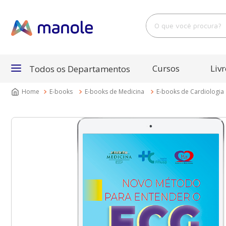
O que você procura?
Cursos
Livr
Todos os Departamentos
E-books
E-books de Medicina
E-books de Cardiologia
Departamentos
Cursos
Livros
E-Books