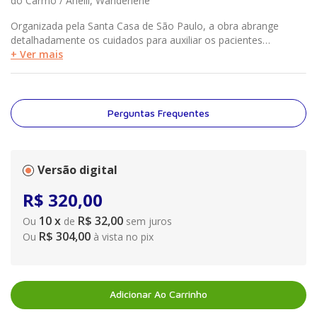
do Carmo / Anelli, Wanderlene
Organizada pela Santa Casa de São Paulo, a obra abrange
detalhadamente os cuidados para auxiliar os pacientes
portadores de distúrbios de audição, voz, motricidade oral,
+ Ver mais
deglutição e linguagem, bem como os pacientes oncológicos de
cabeça e pescoço, minimizando as incapacidades e as
desvantagens geradas por tais alterações, com o objetivo de
melhorar a sua qualidade de vida. Em 55 capítulos, o livro
Perguntas Frequentes
oferece a estudantes e profissionais de otorrinolaringologia e
fonoaudiologia as mais atuais condutas e diretrizes das áreas.
Versão digital
R$
320
,
00
10
x
R$ 32,00
Ou
de
sem juros
R$ 304,00
Ou
à vista no pix
Adicionar Ao Carrinho