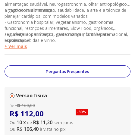
alimentação saudável, neurogastronomia, olhar antropológico e
a gastronomia brasileira.
• Negócio da alimentação, saudabilidade, a arte e a técnica de
planejar cardápios, com modelos variados.
• Gastronomia hospitalar, vegetarianismo, gastronomia
funcional, restrições alimentares, Slow Food, orgânicos,
segurança dos alimentos, gastronomia infantil e para
• Confeitaria, panificação, garde manger, cozinha internacional,
esportistas.
brasileira, bebidas e vinho.
+ Ver mais
Perguntas Frequentes
Versão física
R$
160
,
00
De
R$
112
,
00
-
30%
10
x
R$ 11,20
Ou
de
sem juros
R$ 106,40
Ou
à vista no pix