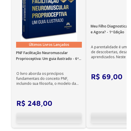
Meu Filho Diagnosticad
e Agora? - 1ª Edição
Últimos Livros Lançados
A parentalidade é uma 
de descobertas, desafi
PNF Facilitação Neuromuscular
aprendizados. Neste ca
Proprioceptiva: Um guia ilustrado - 6ª
cuidadores se veem ...
Edição
O livro aborda os princípios
R$
69
,
00
fundamentais do conceito PNF,
incluindo sua filosofia, o modelo da
CIF, aprendizagem motora...
R$
248
,
00