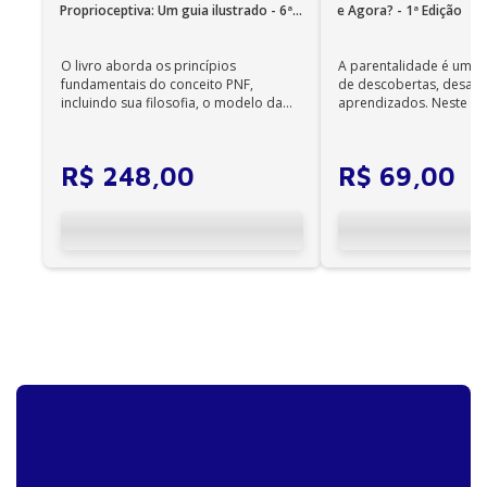
Hospital Meridional Cariacica. Médica analista do
Proprioceptiva: Um guia ilustrado - 6ª
e Agora? - 1ª Edição
Sesa/GEAF/CEFT. Mestranda em Ciências da Saúde
Edição
pela UFBA. Pesquisadora do Grupo de Pesquisa
O livro aborda os princípios
A parentalidade é uma 
Interprofissional em Epidemiologia e Saúde da
fundamentais do conceito PNF,
de descobertas, desafi
Uneb. Docente da pós-gra-dução em Nutrologia e
incluindo sua filosofia, o modelo da
aprendizados. Neste ca
do Curso Nacional de Nutrição Enteral e Parenteral
CIF, aprendizagem motora...
cuidadores se veem ...
da Abran. Diretora do Departamento de Nutrição
Parenteral e Enteral da Abran.
R$
248
,
00
R$
69
,
00