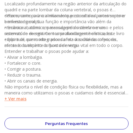
Localizado profundamente na região anterior da articulação do
quadril e na parte lombar da coluna vertebral, o psoas é
determinante para o alinhamento postural ideal, movimento e
• Físico, como o único músculo que conecta as partes superior
bem-estar geral. Sua função e importância vão além da
e inferior do corpo.
mecânica anatômica, passando pelo sistema nervoso e pelos
• Emocional, como um mensageiro do cérebro e um
sistemas de energia. Com uma abordagem holística, este livro
reservatório de sentimentos profundamente enraizados.
explora de que modo o psoas afeta a saúde do corpo, da
• Espiritual, como integrador da raiz dos chakras inferiores,
mente e do espírito do ponto de vista:
afetando sutilmente o fluxo de energia vital em todo o corpo.
Entender e trabalhar o psoas pode ajudar a:
• Aliviar a lombalgia.
• Fortalecer o core.
• Corrigir a postura.
• Reduzir o trauma.
• Abrir os canais de energia.
Não importa o nível de condição física ou flexibilidade, mas a
maneira como utilizamos o psoas e cuidamos dele é essencial
para nossa vivência. Com imagens detalhadas e os principais
+ Ver mais
exercícios de alongamento e fortalecimento, incluindo capítulos
completos sobre o papel do psoas no pilates e na yoga, este
livro mostra aos leitores como soltar esse músculo para criar
equilíbrio, harmonia e liberdade de movimento.
Perguntas Frequentes