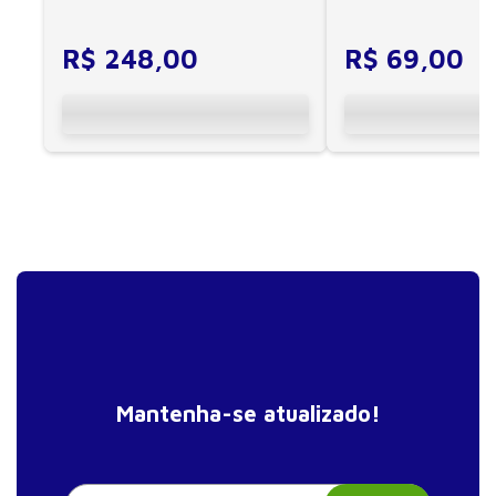
CIF, aprendizagem motora...
cuidadores se veem ...
R$
248
,
00
R$
69
,
00
Mantenha-se atualizado!