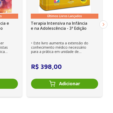
os
Últimos Livros Lançados
cia e
Terapia Intensiva na Infância
ão
e na Adolescência - 3ª Edição
ser
• Este livro aumenta a extensão do
istas
conhecimento médico necessário
ica
para a prática em unidade de
cuidados intensivos. • Es...
R$
398
,
00