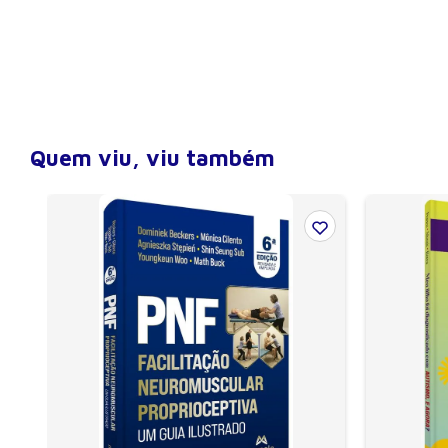
ISBN
9788520440704
Peso
0,467 kg
Largura
21 cm
Altura
28,5 cm
Profundidade (lombada)
0,9 cm
Quem viu, viu também
Número de páginas
48
Encadernação
Capa Dura
Ano de publicação
2015
Edição
1