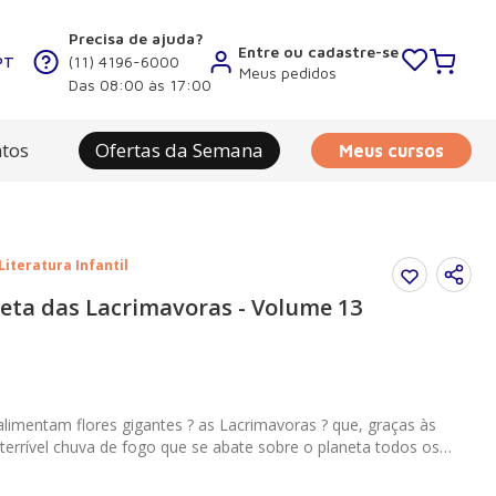
Precisa de ajuda?
Entre ou cadastre-se
PT
(11) 4196-6000
Meus pedidos
Das 08:00 às 17:00
tos
Ofertas da Semana
Meus cursos
Literatura Infantil
neta das Lacrimavoras - Volume 13
limentam flores gigantes ? as Lacrimavoras ? que, graças às
errível chuva de fogo que se abate sobre o planeta todos os
s Lacrimavoras estão em perigo...