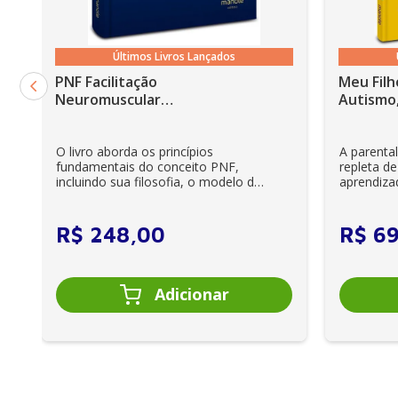
Últimos Livros Lançados
PNF Facilitação
Meu Filh
Neuromuscular
Autismo,
Proprioceptiva: Um guia
ilustrado - 6ª Edição
O livro aborda os princípios
A parenta
fundamentais do conceito PNF,
repleta de
incluindo sua filosofia, o modelo da
aprendiza
CIF, aprendizagem motora...
e cuidador
R$
248
,
00
R$
6