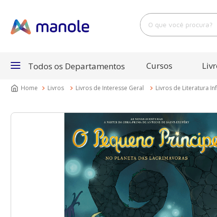
O que você procura?
Cursos
Livr
Todos os Departamentos
Livros
Livros de Interesse Geral
Livros de Literatura Inf
Departamentos
Cursos
Livros
E-Books