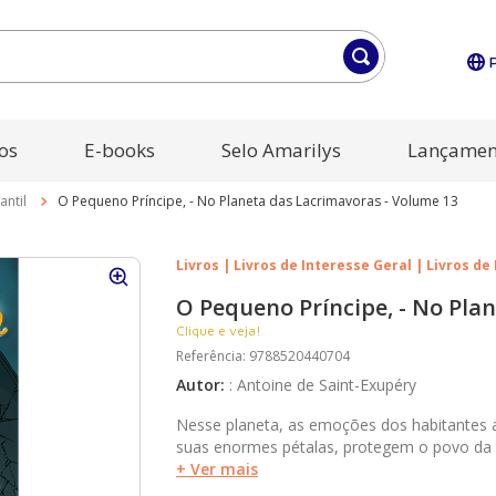
os
E-books
Selo Amarilys
Lançamen
antil
O Pequeno Príncipe, - No Planeta das Lacrimavoras - Volume 13
Livros | Livros de Interesse Geral | Livros de 
O Pequeno Príncipe, - No Pla
Clique e veja!
Referência
:
9788520440704
Autor
:
:
Antoine de Saint-Exupéry
Nesse planeta, as emoções dos habitantes a
suas enormes pétalas, protegem o povo da t
+ Ver mais
dias. Quando chega o Pequeno Príncipe, a