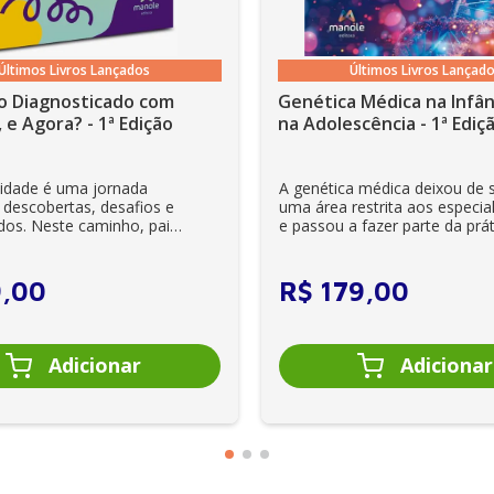
Últimos Livros Lançados
Últimos Livros Lançad
o Diagnosticado com
Genética Médica na Infân
 e Agora? - 1ª Edição
na Adolescência - 1ª Ediç
lidade é uma jornada
A genética médica deixou de 
 descobertas, desafios e
uma área restrita aos especial
dos. Neste caminho, pais
e passou a fazer parte da prát
es se veem ...
clínica diária. Es...
9
,
00
R$
179
,
00