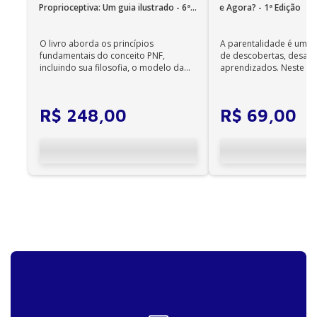
Proprioceptiva: Um guia ilustrado - 6ª
e Agora? - 1ª Edição
realizado no Brasil pelo Sebrae.
Edição
O livro aborda os princípios
A parentalidade é uma 
fundamentais do conceito PNF,
de descobertas, desafi
incluindo sua filosofia, o modelo da
aprendizados. Neste ca
CIF, aprendizagem motora...
cuidadores se veem ...
R$
248
,
00
R$
69
,
00