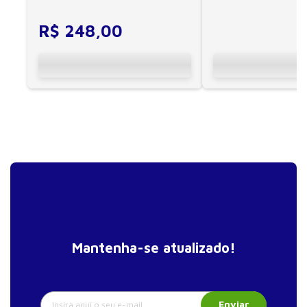
saber
e Estrabismo das Residências em Oftalmologia do
Hospital Universitário Evangélico de Curitiba e Hospital
R$
248
,
00
de Olhos do Paraná. Tesoureira – 2017-2019 – e Vice-
presidente Eleita – 2019-2021 – da SBOP.
Mantenha-se atualizado!
Enviar