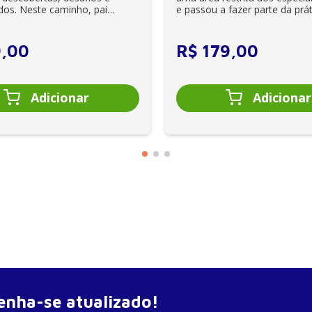
dos. Neste caminho, pais
e passou a fazer parte da prát
es se veem ...
clínica diária. Es...
9
,
00
R$
179
,
00
nha-se atualizado!