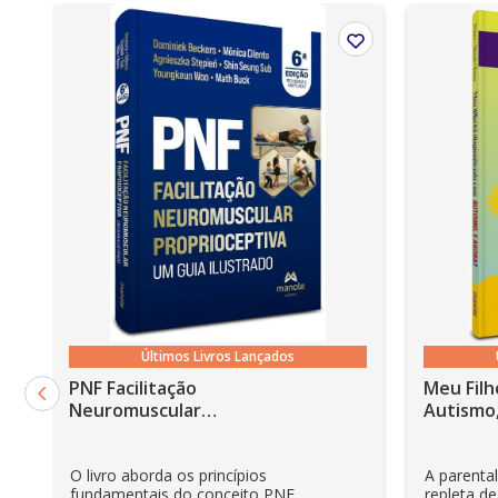
Ano de publicação
2026
Últimos Livros Lançados
PNF Facilitação
Meu Filh
Neuromuscular
Autismo,
Proprioceptiva: Um guia
ilustrado - 6ª Edição
O livro aborda os princípios
A parenta
fundamentais do conceito PNF,
repleta de