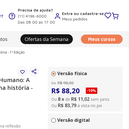
Precisa de ajuda?
Entre ou cadastre-se
PT
(11) 4196-6000
Meus pedidos
Das 08:00 às 17:00
tos
Ofertas da Semana
Meus cursos
ria - 1ª Edição
Versão física
 Humano: A
R$
98
,
00
De
a história -
R$
88
,
20
-
10%
8
x
R$ 11,02
Ou
de
sem juros
R$ 83,79
Ou
à vista no pix
Versão digital
ma reflexão