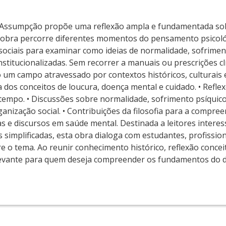
 Assumpção propõe uma reflexão ampla e fundamentada so
 A obra percorre diferentes momentos do pensamento psicol
as sociais para examinar como ideias de normalidade, sofrimen
titucionalizadas. Sem recorrer a manuais ou prescrições clí
um campo atravessado por contextos históricos, culturais e
ca dos conceitos de loucura, doença mental e cuidado. • Refle
 tempo. • Discussões sobre normalidade, sofrimento psíquic
rganização social. • Contribuições da filosofia para a compr
as e discursos em saúde mental. Destinada a leitores intere
simplificadas, esta obra dialoga com estudantes, profission
e o tema. Ao reunir conhecimento histórico, reflexão conceit
 relevante para quem deseja compreender os fundamentos do 