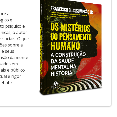
bre a
ógico e
to psíquico e
nicas, o autor
 sociais. O que
xões sobre a
o e seus
eensão da mente
ssados em
ais e público
ual e rigor
debate