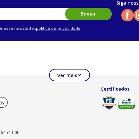
Siga noss
Enviar
r essa newsletter.
política de privacidade
Certificados
Institucional
Ajuda
Quem somos
Minha conta
Publique seu livro
Meus pedidos
Atendimento ao professor
Como comprar
Blog
Segurança
 06454-000