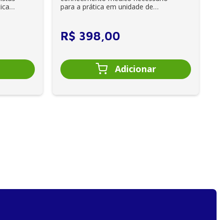
ica
para a prática em unidade de
cuidados intensivos. • Es...
R$
398
,
00