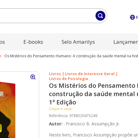
os
E-books
Selo Amarilys
Lançamen
Os Mistérios do Pensamento Humano: A construção da saúde mental na histó
Livros | Livros de Interesse Geral |
Livros de Psicologia
Os Mistérios do Pensamento
construção da saúde mental n
1ª Edição
Clique e veja!
Referência
:
9788520475249
Autor
:
:
Francisco B. Assumpção Jr.
Neste livro, Francisco Assumpção propõe u