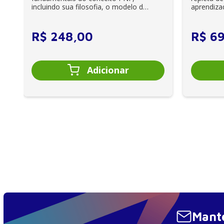
incluindo sua filosofia, o modelo da
aprendiza
CIF, aprendizagem motora...
e cuidador
R$
248
,
00
R$
6
Mante