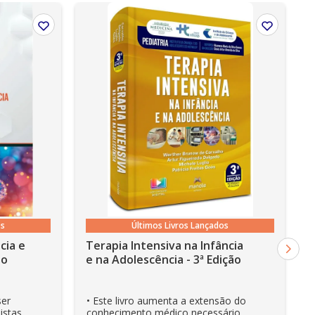
os
Últimos Livros Lançados
cia e
Terapia Intensiva na Infância
ão
e na Adolescência - 3ª Edição
ser
• Este livro aumenta a extensão do
istas
conhecimento médico necessário