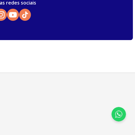
as redes sociais
Atendimento
Para dúvidas, sugestões e reclamações
selecione a categoria abaixo:
Cursos
Livros
E-books