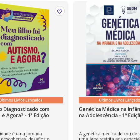
Últimos Livros Lançados
Últimos Livros Lançad
o Diagnosticado com
Genética Médica na Infân
 e Agora? - 1ª Edição
na Adolescência - 1ª Ediç
lidade é uma jornada
A genética médica deixou de 
 descobertas, desafios e
uma área restrita aos especial