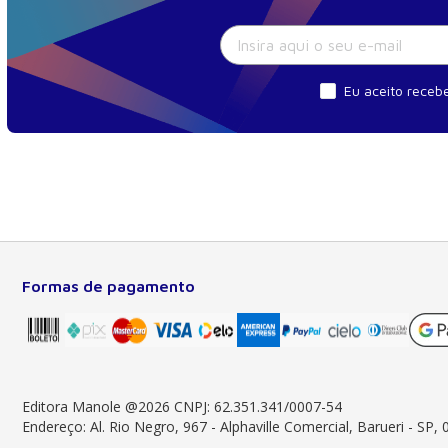
Eu aceito recebe
Formas de pagamento
Sobre a Manole
Há 56 anos, a Manole evolui à frente das
tecnologias. Somos líderes em prover conteúdo
impresso e digital essencial à formação do
estudante, do profissional nas áreas científicas,
Editora Manole @2026 CNPJ: 62.351.341/0007-54
técnicas e profissionais.
Endereço: Al. Rio Negro, 967 - Alphaville Comercial, Barueri - SP,
Saiba mais