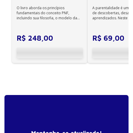
podem ser acessados on-line; •
O livro aborda os princípios
A parentalidade é uma 
Não é permitida a impressão dos e-books;
fundamentais do conceito PNF,
de descobertas, desafi
•
incluindo sua filosofia, o modelo da
aprendizados. Neste ca
Os e-books adquiridos no site da Editora Manole
CIF, aprendizagem motora...
cuidadores se veem ...
não são compatíveis com os aplicativos e
dispositivos Kindle, Nook, Kobo e Lev;
R$
248
,
00
R$
69
,
00