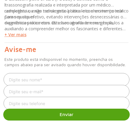
ltrassonografia realizada e interpretada por um médico
radiologista ou não radiologista à beira-leito e em tempo real.
competência, exige treinamento prático e conhecimento teórico
Como qualquer
para seu uso efetivo, evitando intervenções desnecessárias ou
diagnósticos incorretos. Este livro aborda em seus capítulos a
experiência prática com ultrassonografia de emergência,
auxiliando a compreender melhor os fascinantes e diferentes
domínios dessa modalidade de imagem.
+ Ver mais
Avise-me
Este produto está indisponível no momento, preencha os
campos abaixo para ser avisado quando houver disponibilidade.
Enviar