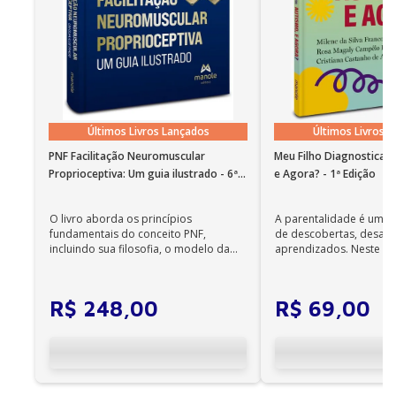
14 Parada cardiorrespiratória
15 Acesso venoso central
16 Via aérea
17 Toracocentese
18 Paracentese
Últimos Livros Lançados
Últimos Livros 
19 Artrocentese
PNF Facilitação Neuromuscular
Meu Filho Diagnosticad
Proprioceptiva: Um guia ilustrado - 6ª
e Agora? - 1ª Edição
20 Drenagem de abscesso
Edição
21 Punção lombar
O livro aborda os princípios
A parentalidade é uma 
fundamentais do conceito PNF,
de descobertas, desafi
22 Pericardiocentese
incluindo sua filosofia, o modelo da
aprendizados. Neste ca
CIF, aprendizagem motora...
cuidadores se veem ...
23 Cistostomia
24 Bloqueios regionais
R$
248
,
00
R$
69
,
00
25 Procedimentos em pediatria