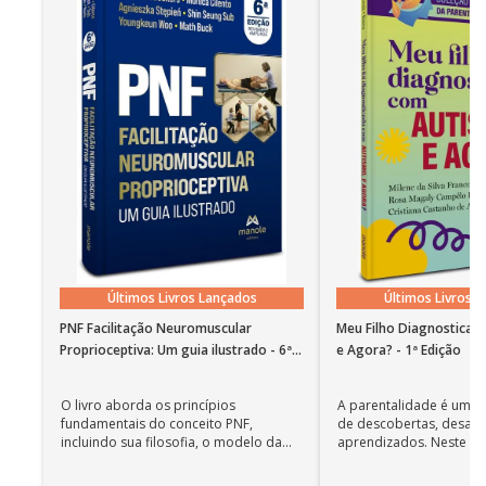
Últimos Livros Lançados
Últimos Livros 
PNF Facilitação Neuromuscular
Meu Filho Diagnosticad
Proprioceptiva: Um guia ilustrado - 6ª
e Agora? - 1ª Edição
Edição
O livro aborda os princípios
A parentalidade é uma 
fundamentais do conceito PNF,
de descobertas, desafi
incluindo sua filosofia, o modelo da
aprendizados. Neste ca
CIF, aprendizagem motora...
cuidadores se veem ...