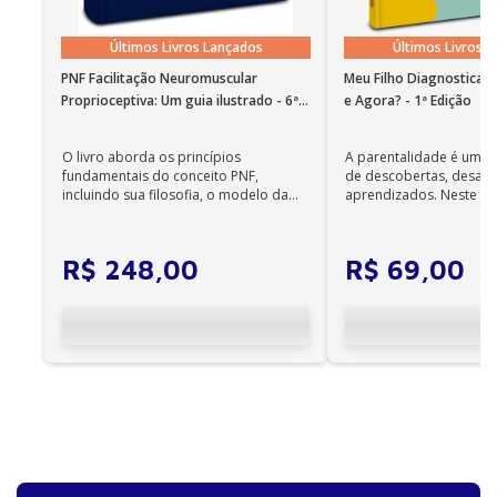
Cardiologia (SBC).
Últimos Livros Lançados
Últimos Livros 
PNF Facilitação Neuromuscular
Meu Filho Diagnosticad
Proprioceptiva: Um guia ilustrado - 6ª
e Agora? - 1ª Edição
Edição
O livro aborda os princípios
A parentalidade é uma 
fundamentais do conceito PNF,
de descobertas, desafi
incluindo sua filosofia, o modelo da
aprendizados. Neste ca
CIF, aprendizagem motora...
cuidadores se veem ...
R$
248
,
00
R$
69
,
00