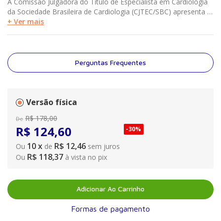
A Comissão Julgadora do Título de Especialista em Cardiologia
da Sociedade Brasileira de Cardiologia (CJTEC/SBC) apresenta a
5ª edição do livro de questões comentadas das provas para
+ Ver mais
obtenção do Título de Especialista em Cardiologia (TEC). Aqui
foram reunidas as questões referentes aos anos de 2015, 2016
e 2017. O principal objetivo é ajudar o leitor a se familiarizar
com as questões das provas para obtenção do TEC, bem como
Perguntas Frequentes
revisitar os temas contemplados no programa de formação do
cardiologista no Brasil. As referências bibliográficas que
embasaram os comentários são aquelas vigentes nas edições
dos livros-texto da época e das diretrizes publicadas até o
Versão física
respectivo edital.
R$
178
,
00
De
R$
124
,
60
-
30%
10
x
R$ 12,46
Ou
de
sem juros
R$ 118,37
Ou
à vista no pix
Adicionar Ao Carrinho
Formas de pagamento