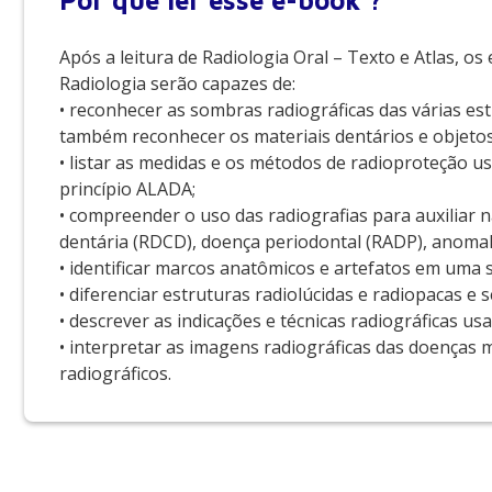
Por que
ler esse e-book ?
Após a leitura de Radiologia Oral – Texto e Atlas, 
Radiologia serão capazes de:
• reconhecer as sombras radiográficas das várias es
também reconhecer os materiais dentários e objeto
• listar as medidas e os métodos de radioproteção u
princípio ALADA;
• compreender o uso das radiografias para auxiliar 
dentária (RDCD), doença periodontal (RADP), anomali
• identificar marcos anatômicos e artefatos em uma 
• diferenciar estruturas radiolúcidas e radiopacas e s
• descrever as indicações e técnicas radiográficas us
• interpretar as imagens radiográficas das doenças 
radiográficos.