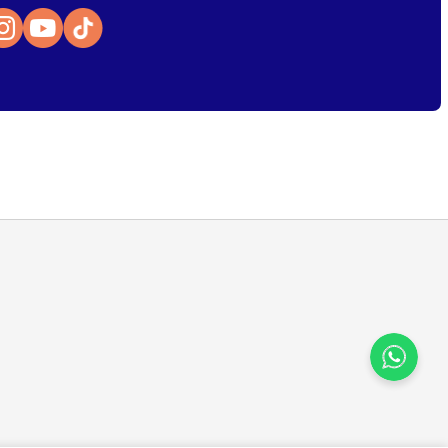
Atendimento
Para dúvidas, sugestões e reclamações
selecione a categoria abaixo:
Cursos
Livros
E-books
evoluções