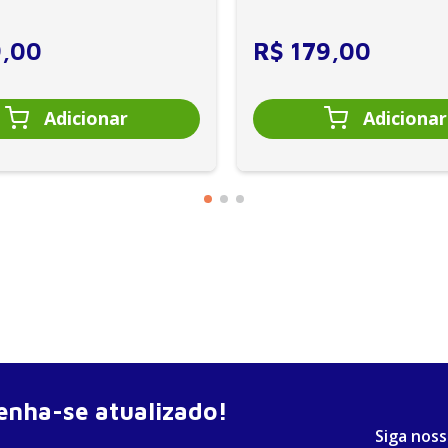
es se veem ...
clínica diária. Es...
9
,
00
R$
179
,
00
nha-se atualizado!
Siga noss