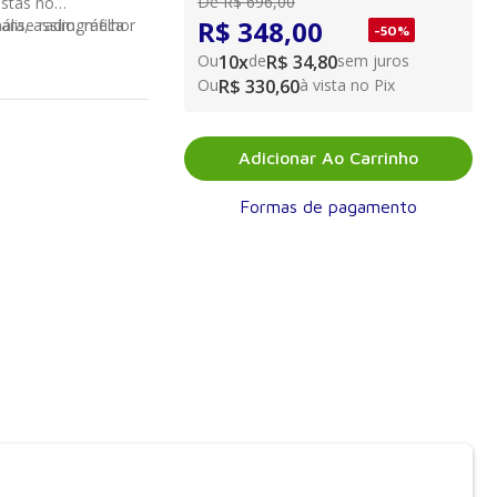
De
R$ 696,00
istas no
R$ 348,00
lise radiográfica
ara, assim, melhor
-
50
%
Ou
10
x
de
R$ 34,80
sem juros
Ou
R$ 330,60
à vista no Pix
Adicionar Ao Carrinho
Formas de pagamento