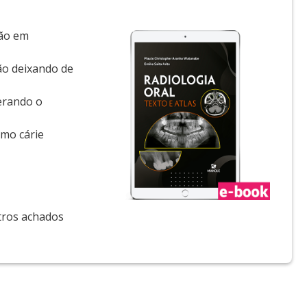
ção em
não deixando de
derando o
omo cárie
utros achados