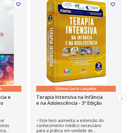
, Nook, Kobo e Lev;
os
Últimos Livros Lançados
cia e
Terapia Intensiva na Infância
ão
e na Adolescência - 3ª Edição
ser
• Este livro aumenta a extensão do
istas
conhecimento médico necessário
ica
para a prática em unidade de