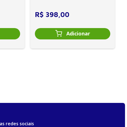
cuidados intensivos. • Es...
R$
398
,
00
as redes sociais