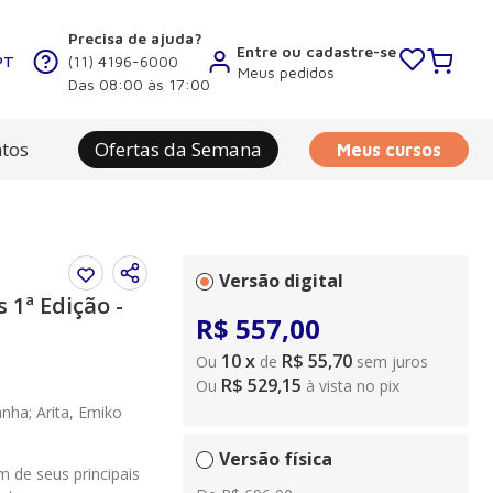
Precisa de ajuda?
Entre ou cadastre-se
PT
(11) 4196-6000
Meus pedidos
Das 08:00 às 17:00
tos
Ofertas da Semana
Meus cursos
Versão digital
s 1ª Edição -
R$
557
,
00
10
x
R$ 55,70
Ou
de
sem juros
R$ 529,15
Ou
à vista no pix
nha; Arita, Emiko
Versão física
 de seus principais