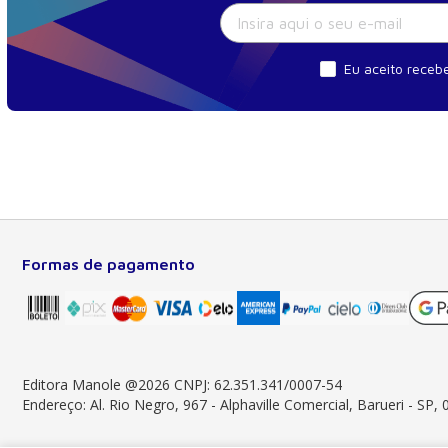
Eu aceito recebe
Formas de pagamento
Sobre a Manole
Há 56 anos, a Manole evolui à frente das
tecnologias. Somos líderes em prover conteúdo
impresso e digital essencial à formação do
estudante, do profissional nas áreas científicas,
Editora Manole @2026 CNPJ: 62.351.341/0007-54
técnicas e profissionais.
Endereço: Al. Rio Negro, 967 - Alphaville Comercial, Barueri - SP,
Saiba mais