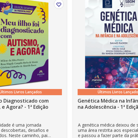
são compatíveis com os aplicativos e dispositivos Kindle
Últimos Livros Lançados
Últimos Livros Lançad
o Diagnosticado com
Genética Médica na Infân
 e Agora? - 1ª Edição
na Adolescência - 1ª Ediç
bular
lidade é uma jornada
A genética médica deixou de 
 descobertas, desafios e
uma área restrita aos especial
dos. Neste caminho, pais
e passou a fazer parte da prát