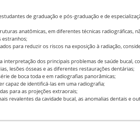
os estudantes de graduação e pós-graduação e de especializa
truturas anatômicas, em diferentes técnicas radiográficas, 
s estranhos;
sados para reduzir os riscos na exposição à radiação, consi
na interpretação dos principais problemas de saúde bucal, c
as, lesões ósseas e as diferentes restaurações dentárias;
série de boca toda e em radiografias panorâmicas;
er capaz de identificá-las em uma radiografia;
adas para as projeções extraorais;
mais revalentes da cavidade bucal, as anomalias dentais e o