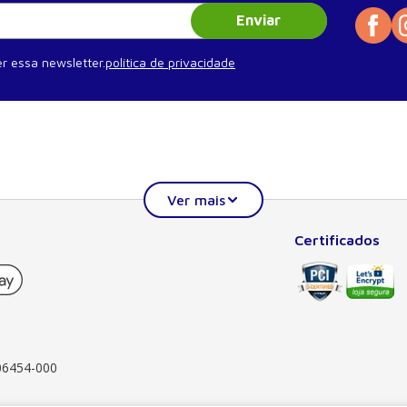
Enviar
r essa newsletter.
política de privacidade
Certificados
Institucional
Ajuda
Quem somos
Minha conta
Publique seu livro
Meus pedidos
Atendimento ao professor
Como comprar
Blog
Segurança
 06454-000
FAQ
Garantia, trocas e d