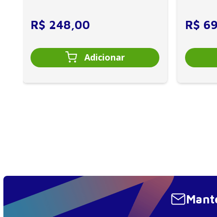
CIF, aprendizagem motora...
e cuidador
R$
248
,
00
R$
6
Mante