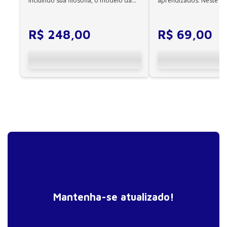
incluindo sua filosofia, o modelo da
aprendizados. Neste ca
CIF, aprendizagem motora...
cuidadores se veem ...
R$
248
,
00
R$
69
,
00
Mantenha-se atualizado!