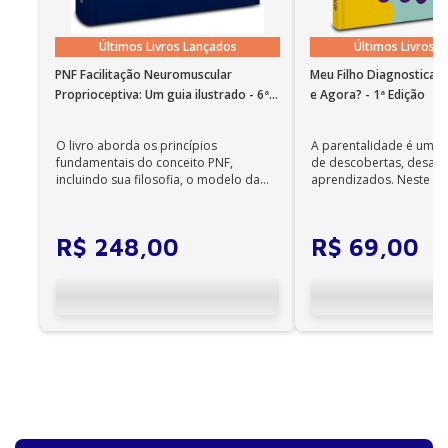
Últimos Livros Lançados
Últimos Livros 
PNF Facilitação Neuromuscular
Meu Filho Diagnosticad
Proprioceptiva: Um guia ilustrado - 6ª
e Agora? - 1ª Edição
Edição
O livro aborda os princípios
A parentalidade é uma 
fundamentais do conceito PNF,
de descobertas, desafi
incluindo sua filosofia, o modelo da
aprendizados. Neste ca
CIF, aprendizagem motora...
cuidadores se veem ...
R$
248
,
00
R$
69
,
00