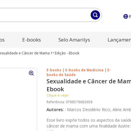
os
E-books
Selo Amarilys
Lançamen
exualidade e Câncer de Mama 1ª Edição - Ebook
E-books | E-books de Medicina | E-
books de Saúde
Sexualidade e Câncer de Mama
Ebook
Clique e veja!
Referência
:
9788578683658
Autores
:
:
Marcos Desidério Ricci, Aline Am
Esse livro expõe todos os aspectos da saúde
câncer de mama com uma finalidade ilustre: