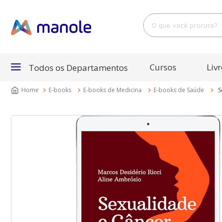
O que você procura?
Cursos
Livr
Todos os Departamentos
E-books
E-books de Medicina
E-books de Saúde
S
Departamentos
Cursos
Livros
E-Books