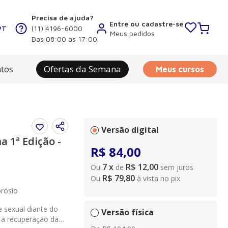
Precisa de ajuda?
Entre ou cadastre-se
PT
(11) 4196-6000
Meus pedidos
Das 08:00 às 17:00
tos
Ofertas da Semana
Meus cursos
Versão digital
 1ª Edição -
R$
84
,
00
7
x
R$ 12,00
Ou
de
sem juros
R$ 79,80
Ou
à vista no pix
brósio
 sexual diante do
Versão física
 a recuperação da