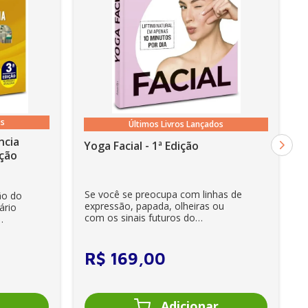
os
Últimos Livros Lançados
ncia
Yoga Facial - 1ª Edição
cia - 3ª Edição
Se você se preocupa com linhas de
ão do
expressão, papada, olheiras ou
ário
com os sinais futuros do
envelhecimento, encontrará aqu...
R$
169
,
00