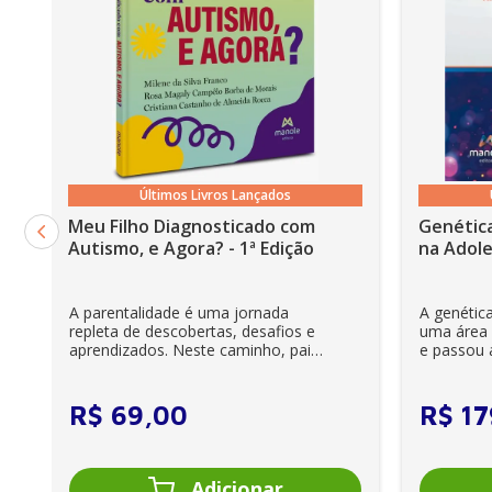
Capítulo 11 Sexualidade nos casais homoafetivos
Capítulo 12 A parceria sexual
Capítulo 13 Sexualidade no homem com câncer de m
Mensagem final
Últimos Livros Lançados
Meu Filho Diagnosticado com
Genética
Autismo, e Agora? - 1ª Edição
na Adole
A parentalidade é uma jornada
A genétic
repleta de descobertas, desafios e
uma área r
aprendizados. Neste caminho, pais
e passou a
e cuidadores se veem ...
clínica diár
R$
69
,
00
R$
17