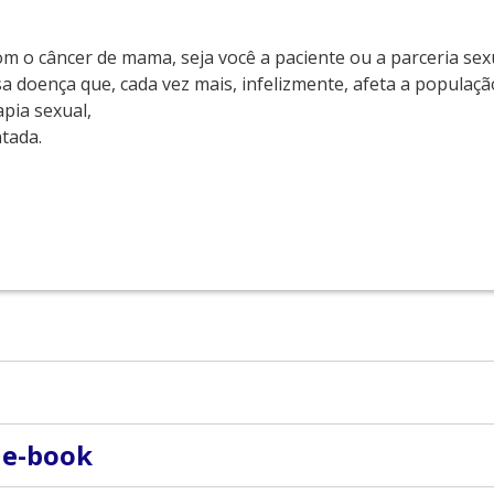
 com o câncer de mama, seja você a paciente ou a parceria se
sa doença que, cada vez mais, infelizmente, afeta a populaçã
pia sexual,
tada.
vre-docente pela Faculdade de Medicina da Universidade de
 e-book
pelo Conselho Federal de Medicina (CFM). Especialista em M