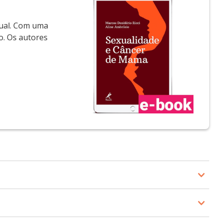
xual. Com uma
o. Os autores
 São Paulo (FMUSP). Especialista em Ginecologia e
astologia e Especialista em Cancerologia Cirúrgica pela