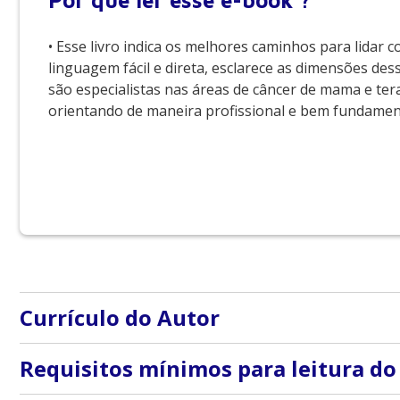
Por que
ler esse e-book ?
• Esse livro indica os melhores caminhos para lidar
linguagem fácil e direta, esclarece as dimensões des
são especialistas nas áreas de câncer de mama e tera
orientando de maneira profissional e bem fundamen
Currículo do Autor
Marcos Desidério Ricci: Mestre, Doutor e Professor Li
Requisitos mínimos para leitura do
Obstetrícia pela Associação Médica Brasileira (AMB) e 
AMB e pelo CFM.