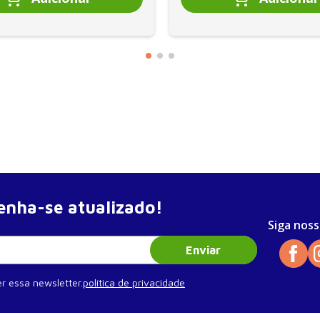
nha-se atualizado!
Siga noss
Enviar
r essa newsletter.
política de privacidade