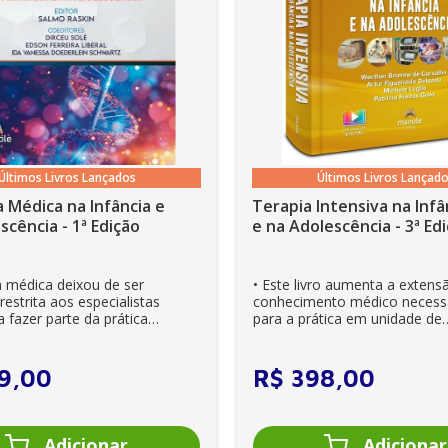
ama
Últimos Livros Lançados
Últimos Livros Lançad
 Médica na Infância e
Terapia Intensiva na Infâ
scência - 1ª Edição
e na Adolescên
a médica deixou de ser
• Este livro aumenta a extens
estrita aos especialistas
conhecimento médico necess
 fazer parte da prática
para a prática em unidade de
ia. Es...
cuidados intensivos. • Es...
9
,
00
R$
398
,
00