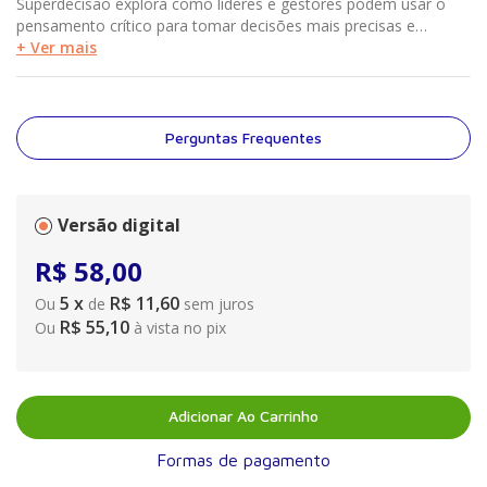
Superdecisão explora como líderes e gestores podem usar o
pensamento crítico para tomar decisões mais precisas e
responsáveis na era da inteligência artificial. A obra aborda
+ Ver mais
vieses cognitivos, análise de argumentos e evidências, escuta
ativa, diagnóstico de problemas e ética na tomada de decisão.
O autor apresenta estratégias para criar uma cultura de
superdecisão, integrando clareza, rigor e sensibilidade humana,
Perguntas Frequentes
mesmo diante de incertezas e ambientes multiculturais. Um
guia indispensável para gestores que buscam unir tecnologia,
inovação e liderança consciente.
Versão digital
R$
58
,
00
5
x
R$ 11,60
Ou
de
sem juros
R$ 55,10
Ou
à vista no pix
Adicionar Ao Carrinho
Formas de pagamento