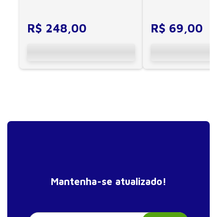
CIF, aprendizagem motora...
cuidadores se veem ...
Índice remissivo
R$
248
,
00
R$
69
,
00
Mantenha-se atualizado!