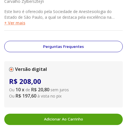
Carvalho Zylbersztejn
Este livro é oferecido pela Sociedade de Anestesiologia do
Estado de São Paulo, a qual se destaca pela excelência na
formação de profissionais. Com a contribuição de especialistas
+ Ver mais
renomados, ele explora de maneira incisiva os desafios que
podem surgir no período perioperatório em pediatria,
oferecendo uma visão abrangente e atualizada sobre o manejo
de situações críticas, como complicações respiratórias e
Perguntas Frequentes
arritmias cardíacas, além de síndromes clínicas que demandam
atenção especial. Cada capítulo apresenta a teoria atualizada,
além de conectá-la de forma prática aos cenários reais que os
anestesiologistas enfrentam. O foco na simulação realística
Versão digital
permite que os profissionais aprimorem suas habilidades não
R$
208
,
00
apenas nas técnicas anestésicas, mas também nas habilidades
não técnicas, que são igualmente cruciais em situações de
10
x
R$ 20,80
Ou
de
sem juros
emergência.
R$ 197,60
Ou
à vista no pix
Adicionar Ao Carrinho