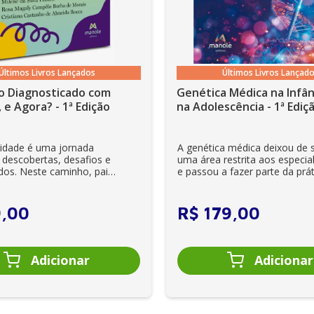
Últimos Livros Lançados
Últimos Livros Lançad
o Diagnosticado com
Genética Médica na Infân
 e Agora? - 1ª Edição
na Adolescência - 1ª Ediç
lidade é uma jornada
A genética médica deixou de 
 descobertas, desafios e
uma área restrita aos especial
dos. Neste caminho, pais
e passou a fazer parte da prát
es se veem ...
clínica diária. Es...
9
,
00
R$
179
,
00