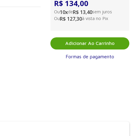
R$ 134,00
nda, com uma
xperiência de
Ou
10
x
de
R$ 13,40
sem juros
rática, é o objetivo
Ou
R$ 127,30
à vista no Pix
? com destaque para
Adicionar Ao Carrinho
iologia e educação ?,
e pesquisas
Formas de pagamento
lizadas no Brasil,
da prevenção e do
da inclusão social.