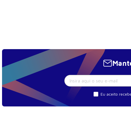
Mante
Eu aceito recebe