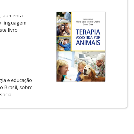
s, aumenta
ma linguagem
te livro.
ogia e educação
o Brasil, sobre
ocial.