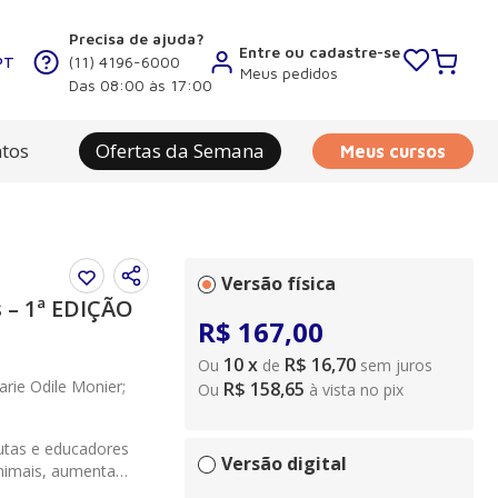
Precisa de ajuda?
Entre ou cadastre-se
PT
(11) 4196-6000
Meus pedidos
Das 08:00 às 17:00
tos
Ofertas da Semana
Meus cursos
Versão física
s – 1ª EDIÇÃO
R$
167
,
00
10
x
R$ 16,70
Ou
de
sem juros
arie Odile Monier;
R$ 158,65
Ou
à vista no pix
utas e educadores
Versão digital
animais, aumenta
e confiável a