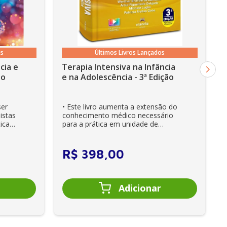
os
Últimos Livros Lançados
cia e
Terapia Intensiva na Infância
ão
e na Adolescência - 3ª Edição
ser
• Este livro aumenta a extensão do
istas
conhecimento médico necessário
ica
para a prática em unidade de
cuidados intensivos. • Es...
R$
398
,
00