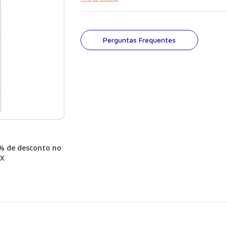
respeito do assunto. Atender a esta dema
linguagem acessível e textos baseados na e
profissionais e pesquisadores com anos de p
deste livro. Diversas instituições podem se beneficiar desse tipo
Perguntas Frequentes
de interação: ? Residências para idosos. ? Escolas especializadas.
? Consultórios particulares. ? Clínicas de reabilitação. ? Hospitais.
Escrita por profissionais de diversas áreas 
veterinária, psicologia, fisioterapia, fonoaud
esta obra é o resultado de intervenções e d
empíricas e teoricamente fundamentadas, rea
sobre o uso de animais como facilitadores 
tratamento integrado de doenças, bem como 
% de desconto no
IX