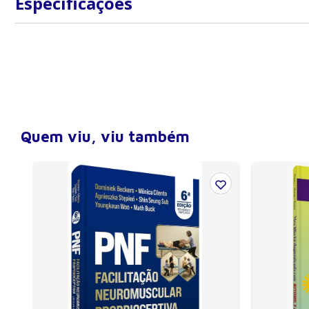
Especificações
ISBN
9788520441350
Peso
570 gramas
Largura
16 cm
Altura
23 cm
Profundidade (lombada)
2 cm
Quem viu, viu também
Número de páginas
364
Encadernação
Brochura
Edição
1