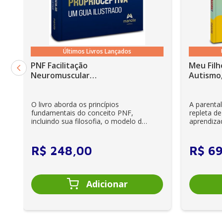
Últimos Livros Lançados
PNF Facilitação
Meu Filh
Neuromuscular
Autismo,
Proprioceptiva: Um guia
ilustrado - 6ª Edição
O livro aborda os princípios
A parenta
fundamentais do conceito PNF,
repleta de
incluindo sua filosofia, o modelo da
aprendiza
CIF, aprendizagem motora...
e cuidador
R$
248
,
00
R$
6