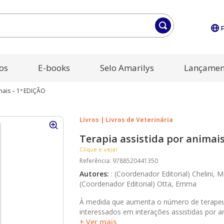
os
E-books
Selo Amarilys
Lançamen
mais – 1ª EDIÇÃO
Livros | Livros de Veterinária
Terapia assistida por animai
Clique e veja!
Referência
:
9788520441350
Autores
:
:
(Coordenador Editorial) Chelini, M
(Coordenador Editorial) Otta, Emma
À medida que aumenta o número de terape
interessados em interações assistidas por 
também a procura por informação acessível 
+ Ver mais