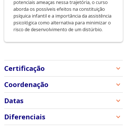
potenciais ameaças nessa trajetória, o curso
aborda os possíveis efeitos na constituição
psíquica infantil e a importância da assistência
psicológica como alternativa para minimizar o
risco de desenvolvimento de um distúrbio.
Certificação
Ao fim do curso, o aluno receberá o certificado de
Coordenação
conclusão do Curso de Transtornos
Psicoemocionais na Infância e Adolescência. Os
Ana Lucia Martins da Silva
Datas
alunos aprovados terão acesso ao certificado, que
será disponibilizado no sistema de aprendizagem
Silmara Ferreira
virtual, em até 15 dias corridos após a conclusão do
12 de setembro a 16 de outubro de 2023
Diferenciais
curso.